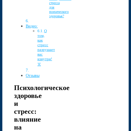
стресса
для
психического
здоровья?
Видео:
О
том,
как
стресс
разрушает
вас
изнутри!
☠️
Отзывы
Психологическое
здоровье
и
стресс:
влияние
на