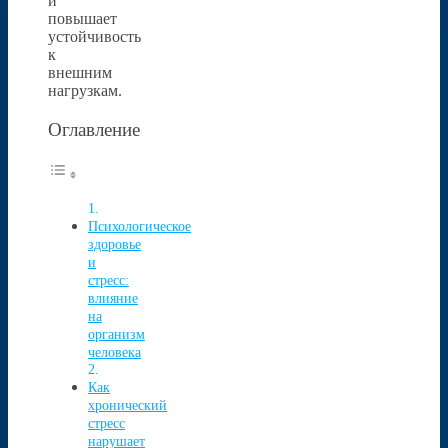
и
повышает
устойчивость
к
внешним
нагрузкам.
Оглавление
Психологическое
здоровье
и
стресс:
влияние
на
организм
человека
Как
хронический
стресс
нарушает