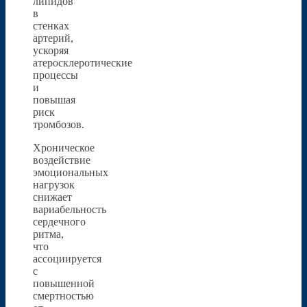
липидов
в
стенках
артерий,
ускоряя
атеросклеротические
процессы
и
повышая
риск
тромбозов.
Хроническое
воздействие
эмоциональных
нагрузок
снижает
вариабельность
сердечного
ритма,
что
ассоциируется
с
повышенной
смертностью