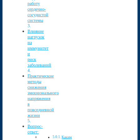
работу
сердечно-
сосудистой
системы
Влияние
нагрузок
на
иммунитет
и
риск
заболеваний
Практические
методы
снижения
эмоционального
напряжения
в
повседневной
жизни
Вопрос-
ответ:
Каким