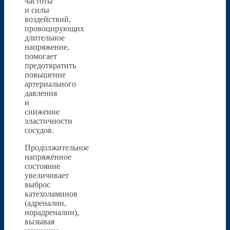
частоты
и силы
воздействий,
провоцирующих
длительное
напряжение,
помогает
предотвратить
повышение
артериального
давления
и
снижение
эластичности
сосудов.
Продолжительное
напряжённое
состояние
увеличивает
выброс
катехоламинов
(адреналин,
норадреналин),
вызывая