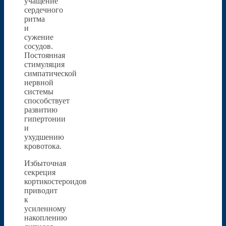
учащение
сердечного
ритма
и
сужение
сосудов.
Постоянная
стимуляция
симпатической
нервной
системы
способствует
развитию
гипертонии
и
ухудшению
кровотока.
Избыточная
секреция
кортикостероидов
приводит
к
усиленному
накоплению