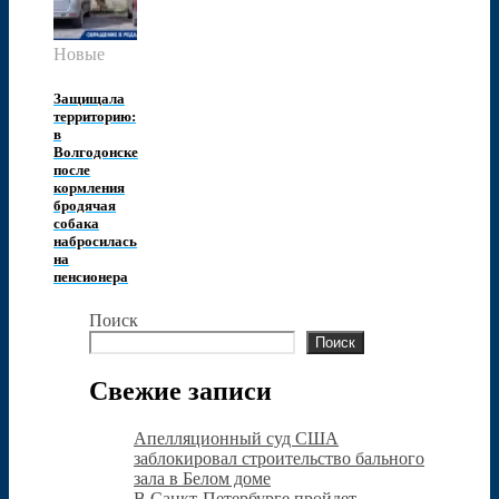
Новые
Защищала
территорию:
в
Волгодонске
после
кормления
бродячая
собака
набросилась
на
пенсионера
Поиск
Поиск
Свежие записи
Апелляционный суд США
заблокировал строительство бального
зала в Белом доме
В Санкт-Петербурге пройдет