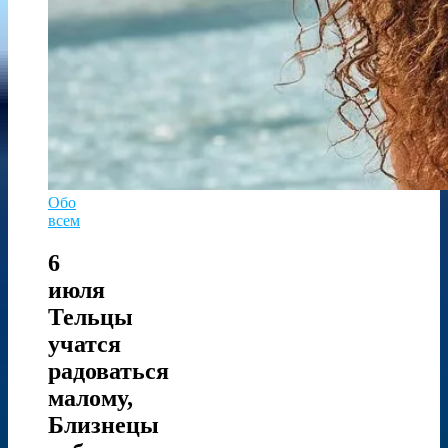
Обо
всем
6
июля
Тельцы
учатся
радоваться
малому,
Близнецы