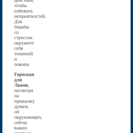
действия,
чтобы
избежать
неприятностей.
Для
борьбы
со
стрессом
окружите
себя
тишиной
и
покоем.
Гороскоп
для
Львов,
несмотря
на
привычку
думать
об
окружающих,
сейчас
важно