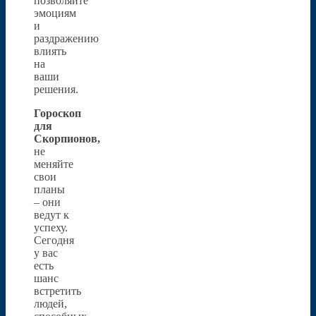
позволяйте
эмоциям
и
раздражению
влиять
на
ваши
решения.
Гороскоп
для
Скорпионов,
не
меняйте
свои
планы
– они
ведут к
успеху.
Сегодня
у вас
есть
шанс
встретить
людей,