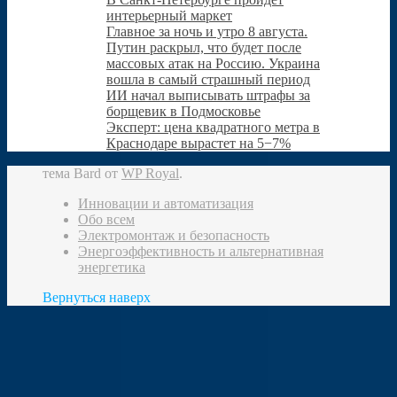
интерьерный маркет
Главное за ночь и утро 8 августа.
Путин раскрыл, что будет после
массовых атак на Россию. Украина
вошла в самый страшный период
ИИ начал выписывать штрафы за
борщевик в Подмосковье
Эксперт: цена квадратного метра в
Краснодаре вырастет на 5−7%
тема Bard от
WP Royal
.
Инновации и автоматизация
Обо всем
Электромонтаж и безопасность
Энергоэффективность и альтернативная
энергетика
Вернуться наверх