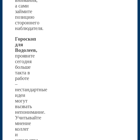
внимания,
а сами
займите
позицию
стороннего
наблюдателя.
Гороскоп
для
Водолеев,
проявите
сегодня
больше
такта в
работе
–
нестандартные
идеи
могут
вызвать
непонимание.
Учитывайте
мнение
коллег
и