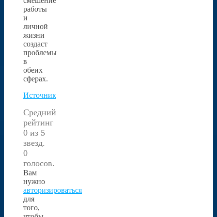
смешение
работы
и
личной
жизни
создаст
проблемы
в
обеих
сферах.
Источник
Средний
рейтинг
0 из 5
звезд.
0
голосов.
Вам
нужно
авторизироваться
для
того,
чтобы