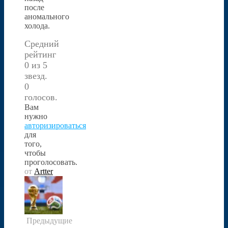
после
аномального
холода.
Средний
рейтинг
0 из 5
звезд.
0
голосов.
Вам
нужно
авторизироваться
для
того,
чтобы
проголосовать.
от
Artter
Предыдущие