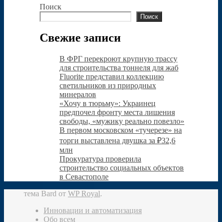
Поиск
Поиск
Свежие записи
В ФРГ перекроют крупную трассу
для строительства тоннеля для жаб
Fluorite представил коллекцию
светильников из природных
минералов
«Хочу в тюрьму»: Украинец
предпочел фронту места лишения
свободы, «мужику реально повезло»
В первом московском «тучерезе» на
торги выставлена двушка за ₽32,6
млн
Прокуратура проверила
строительство социальных объектов
в Севастополе
тема Bard от
WP Royal
.
Инновации и автоматизация
Обо всем