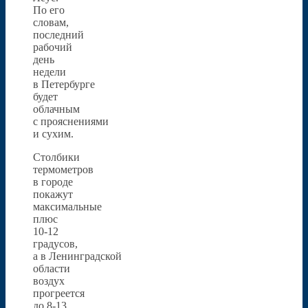
По его
словам,
последний
рабочий
день
недели
в Петербурге
будет
облачным
с прояснениями
и сухим.
Столбики
термометров
в городе
покажут
максимальные
плюс
10-12
градусов,
а в Ленинградской
области
воздух
прогреется
до 8-13