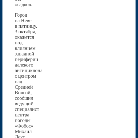
осадков.
Город
на Неве
в пятницу,
3 октября,
окажется
под
влиянием
западной
периферии
далекого
антициклона
с центром
над
Средней
Волгой,
сообщил
ведущий
специалист
центра
погоды
«Фобос»
Михаил
Леус.