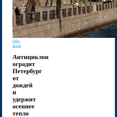
Обо
всем
Антициклон
оградит
Петербург
от
дождей
и
удержит
осеннее
тепло