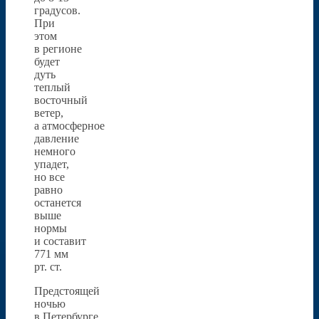
градусов.
При
этом
в регионе
будет
дуть
теплый
восточный
ветер,
а атмосферное
давление
немного
упадет,
но все
равно
останется
выше
нормы
и составит
771 мм
рт. ст.
Предстоящей
ночью
в Петербурге