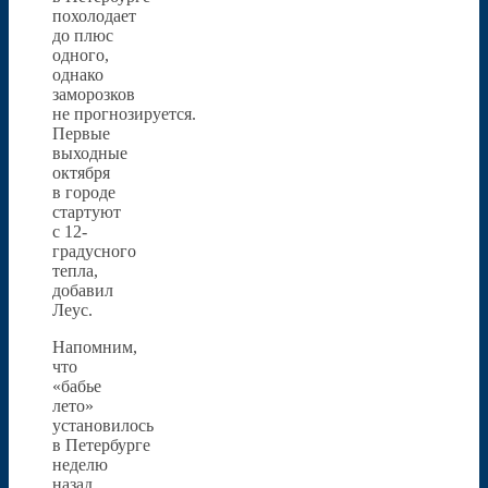
похолодает
до плюс
одного,
однако
заморозков
не прогнозируется.
Первые
выходные
октября
в городе
стартуют
с 12-
градусного
тепла,
добавил
Леус.
Напомним,
что
«бабье
лето»
установилось
в Петербурге
неделю
назад