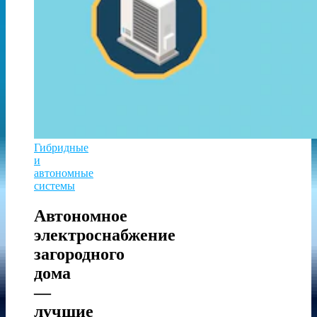
Гибридные
и
автономные
системы
Автономное
электроснабжение
загородного
дома
—
лучшие