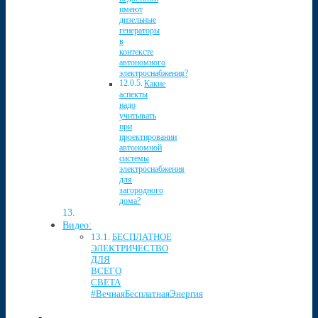
имеют
дизельные
генераторы
в
контексте
автономного
электроснабжения?
Какие
аспекты
надо
учитывать
при
проектировании
автономной
системы
электроснабжения
для
загородного
дома?
Видео:
БЕСПЛАТНОЕ
ЭЛЕКТРИЧЕСТВО
ДЛЯ
ВСЕГО
СВЕТА
#ВечнаяБесплатнаяЭнергия