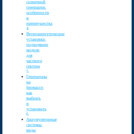
солнечной
генерации:
особенности
и
преимущества
Ветроэнергетические
установки:
подходящие
модели
для
частного
сектора
Генераторы
на
биомассе:
как
выбрать
и
установить
Аккумуляторные
системы:
виды