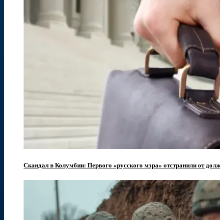
Скандал в Колумбии: Первого «русского мэра» отстранили от долж