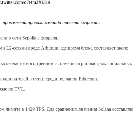
 pic.twitter.com/o7t4m2X6K9
— прокомментировала команда проекта скорость
али в сети Sepolia с февраля.
и L2-сетями вроде Arbitrum, где время блока составляет около
 высокочастотного трейдинга, ончейн-игр и быстрых социальных
ользователей в сутки среди роллапов Ethereum.
теме по TVL.
м лимите в 1429 TPS. Для сравнения, значения Solana составля