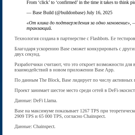
From ‘click’ to ‘confirmed’ in the time it takes to think
— Base Build (@buildonbase) July 16, 2025
«От клика до подтверждения за одно мгновение», 
транзакций.
Технология создана в партнерстве с Flashbots. Ее тестиров
Благодаря ускорению Base сможет конкурировать с другим
двух секунд.
Разработчики считают, что это откроет возможности для
взаимодействий в новом приложении Base App.
По данным The Block, Base лидирует по числу активных п
Проект занимает шестое место среди сетей в DeFi-экосис
Данные: DeFi Llama.
Base на максимуме показывает 1267 TPS при теоретическо
2909 TPS и 65 000 TPS, согласно Chainspect.
Данные: Chainspect.