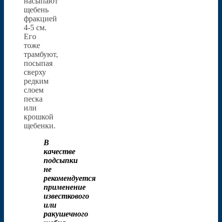
насыпают
щебень
фракцией
4-5 см.
Его
тоже
трамбуют,
посыпая
сверху
редким
слоем
песка
или
крошкой
щебенки.
В
качестве
подсыпки
не
рекомендуется
применение
известкового
или
ракушечного