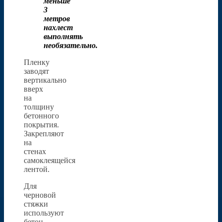
меньше
3
метров
нахлест
выполнять
необязательно.
Пленку
заводят
вертикально
вверх
на
толщину
бетонного
покрытия.
Закрепляют
на
стенах
самоклеящейся
лентой.
Для
черновой
стяжки
используют
бетон