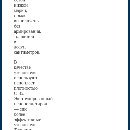
низкой
марки,
стяжка
выполняется
без
армирования,
толщиной
в
десять
сантиметров.
В
качестве
утеплителя
используют
пенопласт
плотностью
С-35.
Экструдированный
пенополистирол
— еще
более
эффективный
утеплитель.
Толщину