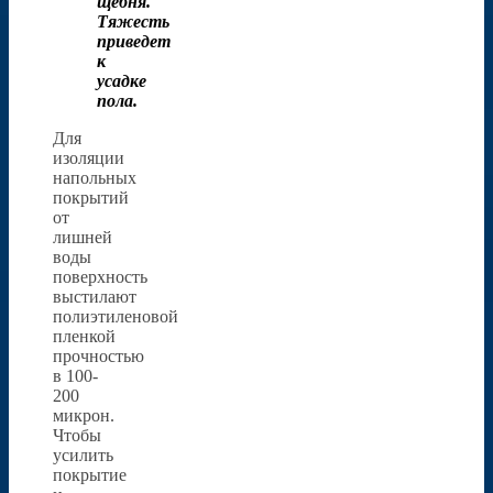
щебня.
Тяжесть
приведет
к
усадке
пола.
Для
изоляции
напольных
покрытий
от
лишней
воды
поверхность
выстилают
полиэтиленовой
пленкой
прочностью
в 100-
200
микрон.
Чтобы
усилить
покрытие