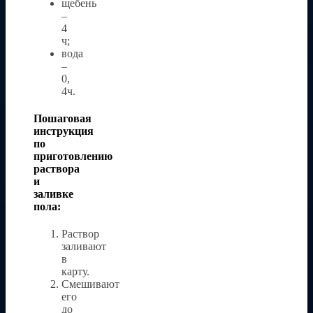
щебень
–
4
ч;
вода
–
0,
4ч.
Пошаговая
инструкция
по
приготовлению
раствора
и
заливке
пола:
Раствор
заливают
в
карту.
Смешивают
его
до