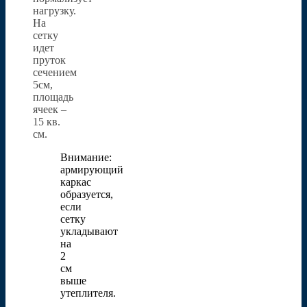
нагрузку.
На
сетку
идет
пруток
сечением
5см,
площадь
ячеек –
15 кв.
см.
Внимание:
армирующий
каркас
образуется,
если
сетку
укладывают
на
2
см
выше
утеплителя.