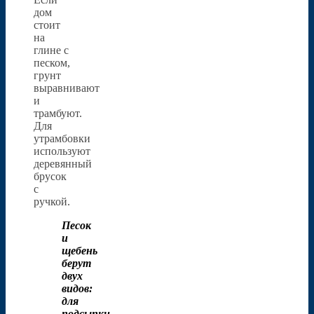
дом
стоит
на
глине с
песком,
грунт
выравнивают
и
трамбуют.
Для
утрамбовки
используют
деревянный
брусок
с
ручкой.
Песок
и
щебень
берут
двух
видов:
для
подсыпки