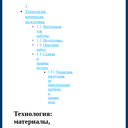
Технология:
материалы,
подготовка
Материалы
для
работы:
Подготовка:
Описание
работ
Стяжка
и
заливка
бетона
Пошаговая
инструкция
по
приготовлению
раствора
и
заливке
пола:
Технология:
материалы,