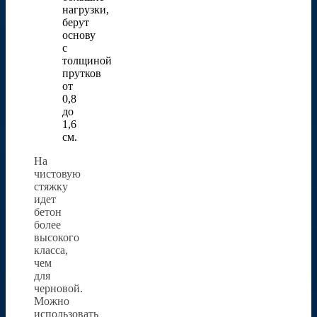
нагрузки,
берут
основу
с
толщиной
прутков
от
0,8
до
1,6
см.
На
чистовую
стяжку
идет
бетон
более
высокого
класса,
чем
для
черновой.
Можно
использовать