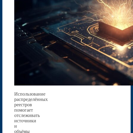
Использование
распределённых
реестров
помогает
отслеживать
источники
и
объёмы