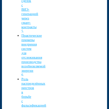
сделок
с
ВИЭ-
генерацией
через
смарт-
контракты
Практические
примеры
внедрения
систем
для
отслеживания
производства
возобновляемой
энергии
Роль
распределённых
реестров
в
борьбе
с
фальсификацией