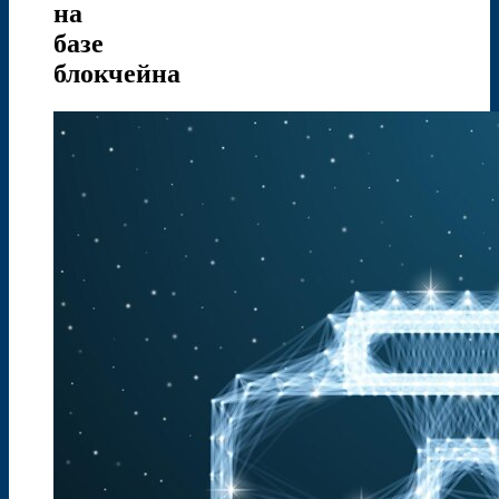
на
базе
блокчейна