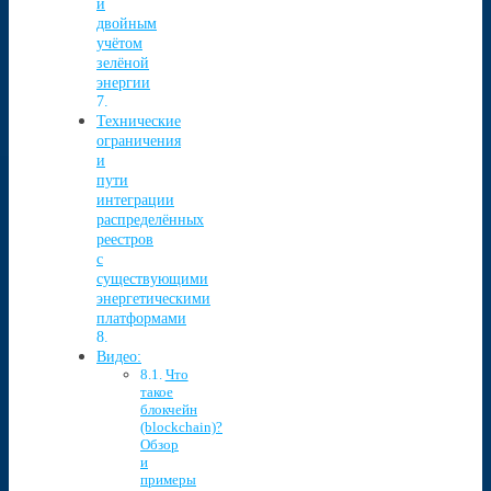
и
двойным
учётом
зелёной
энергии
Технические
ограничения
и
пути
интеграции
распределённых
реестров
с
существующими
энергетическими
платформами
Видео:
Что
такое
блокчейн
(blockchain)?
Обзор
и
примеры