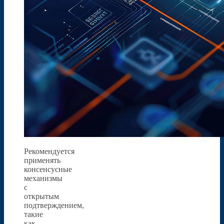
Рекомендуется
применять
консенсусные
механизмы
с
открытым
подтверждением,
такие
как