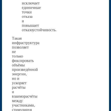
исключает
единичные
точки
отказа
и
повышает
отказоустойчивость.
Такая
инфраструктура
позволяет
не
только
фиксировать
объёмы
произведённой
энергии,
но и
ускоряет
расчёты
и
взаиморасчёты
между
участниками,
стимулируя