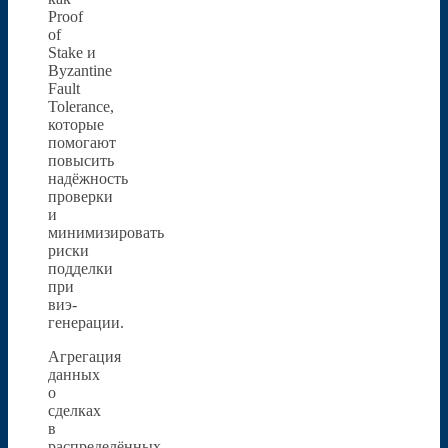
Proof
of
Stake и
Byzantine
Fault
Tolerance,
которые
помогают
повысить
надёжность
проверки
и
минимизировать
риски
подделки
при
виэ-
генерации.
Агрегация
данных
о
сделках
в
распределённых