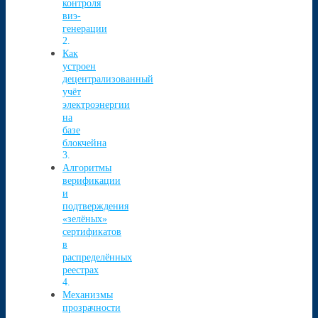
контроля
виэ-
генерации
Как
устроен
децентрализованный
учёт
электроэнергии
на
базе
блокчейна
Алгоритмы
верификации
и
подтверждения
«зелёных»
сертификатов
в
распределённых
реестрах
Механизмы
прозрачности