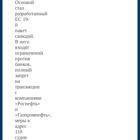
Основой
стал
разработанный
ЕС 19-
й
пакет
санкций.
В него
входят
ограничений
против
банков,
полный
запрет
на
транзакции
с
компаниями
«Роснефть»
и
«Газпромнефть»,
меры в
адрес
118
судов