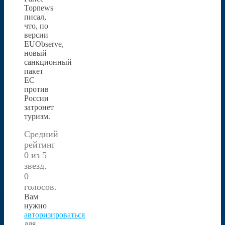
Topnews
писал,
что, по
версии
EUObserve,
новый
санкционный
пакет
ЕС
против
России
затронет
туризм.
Средний
рейтинг
0 из 5
звезд.
0
голосов.
Вам
нужно
авторизироваться
для