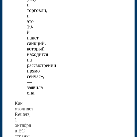
и
торговли,
и
это
19-
й
пакет
санкций,
который
находится
на
рассмотрении
прямо
сейчас»,
—
заявила
она.
Как
уточняет
Reuters,
1
октября
в ЕС
страны