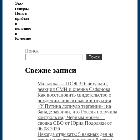
Экс-
генерал
Попов
прибыл
в
колонию
в
Коломне
Поиск
Поиск
Свежие записи
Мальорка — ПСЖ 3:0: результат,
реакция СМИ и оценка Сафонова
Как восстановить свидетельство о
рождении: пошаговая инструкция
«У Путина лопнуло терпение»: на
Западе заявили, что Россия получила
контроль над Черным морем —
сводка СВО от Юрия Подоляки от
06.08.2026
Некогда отдыхать: 5 важных дел на
дачном участке в последний месяц