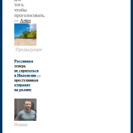
того,
чтобы
проголосовать.
от
Artter
Предыдущие
Россиянам
теперь
не спрятаться
в Индонезии —
преступников
отправят
на родину
Новые