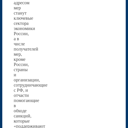
адресом
мер
станут
ключевые
сектора
экономики
России,
а в
числе
получателей
мер,
кроме
России,
страны
и
организации,
сотрудничающие
с РФ, и
отчасти
помогающие
в
обходе
санкций,
которые
«поддерживают