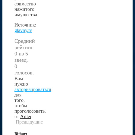
совместно
нажитого
имущества.
Источник:
glavny.tv
Средний
рейтинг
0 из 5
звезд.
0
голосов.
Вам
нужно
авторизироваться
для
того,
чтобы
проголосовать.
от
Artter
Предыдущие
Bitbuy: