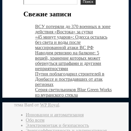
Поиск
Свежие записи
ВСУ потеряли до 370 военных в зоне
действия «Востока» за сутки
«45 минут ударов»: Одесса осталась
без света и воды после
массированной атаки ВС РФ
Наводим ревизию на балконе: 5
вещей, хранение которых может
обернуться штрафами и другими
неприятностями
Путин поблагодарил строителей в
Донбассе и пострадавших от атак
регионах
Серия светильников Blue Green Works
из муранского стекла
тема Bard от
WP Royal
.
Инновации и автоматизация
Обо всем
Электромонтаж и безопасность
Энергоэффективность и альтернативная