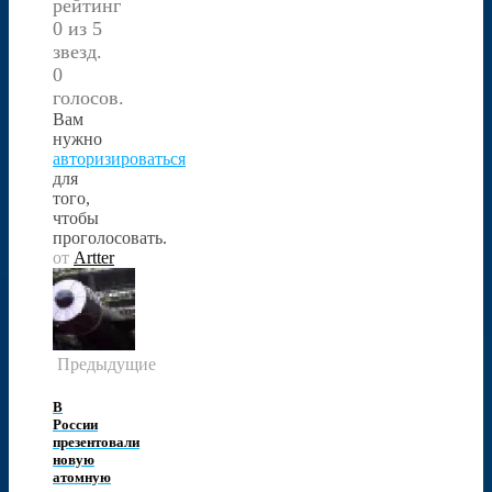
рейтинг
0 из 5
звезд.
0
голосов.
Вам
нужно
авторизироваться
для
того,
чтобы
проголосовать.
от
Artter
Предыдущие
В
России
презентовали
новую
атомную