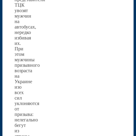
ТЦК
увозят
мужчин
на
автобусах,
нередко
избивая
их.
При
этом
мужчины
призывного
возраста
на
Украине
изо
всех
сил
уклоняются
от
призыва:
нелегально
бегут
из