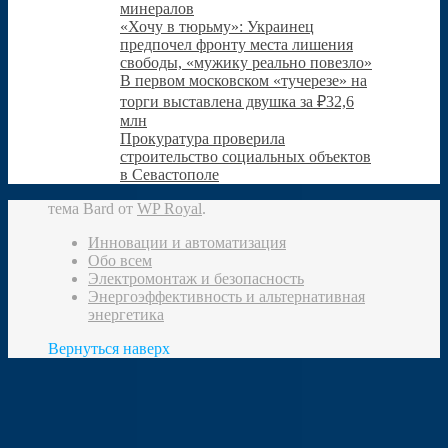
минералов
«Хочу в тюрьму»: Украинец
предпочел фронту места лишения
свободы, «мужику реально повезло»
В первом московском «тучерезе» на
торги выставлена двушка за ₽32,6
млн
Прокуратура проверила
строительство социальных объектов
в Севастополе
тема Bard от
WP Royal
.
Инновации и автоматизация
Обо всем
Электромонтаж и безопасность
Энергоэффективность и альтернативная
энергетика
Вернуться наверх