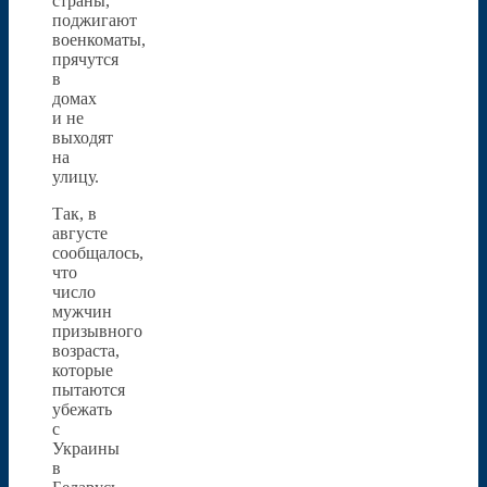
страны,
поджигают
военкоматы,
прячутся
в
домах
и не
выходят
на
улицу.
Так, в
августе
сообщалось,
что
число
мужчин
призывного
возраста,
которые
пытаются
убежать
с
Украины
в