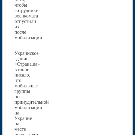
чтобы
сотрудники
военкомата
отпустили
их
после
мобилизации
.
Украинское
здание
«Страна.ua»
в июне
писало,
что
мобильные
группы
по
принудительной
мобилизации
на
Украине
на
месте
предлагают