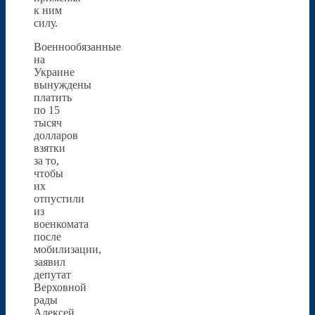
к ним
силу.
Военнообязанные
на
Украине
вынуждены
платить
по 15
тысяч
долларов
взятки
за то,
чтобы
их
отпустили
из
военкомата
после
мобилизации,
заявил
депутат
Верховной
рады
Алексей