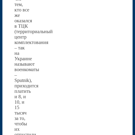
тем,
кто все
же
оказался
в ТЦК
(территориальный
центр
комплектования
– так
на
Украине
называют
военкоматы
–
Sputnik),
приходится
платить
и 8, и
10, и
15
тысяч
за то,
чтобы
их
отпустили.