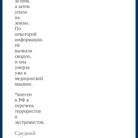
за ним,
а затем
упала
на
землю.
По
некоторой
информации,
ей
вызвали
скорую,
и она
умерла
уже в
медицинской
машине.
*внесен
в РФ в
перечень
террористов
и
экстремистов.
Средний