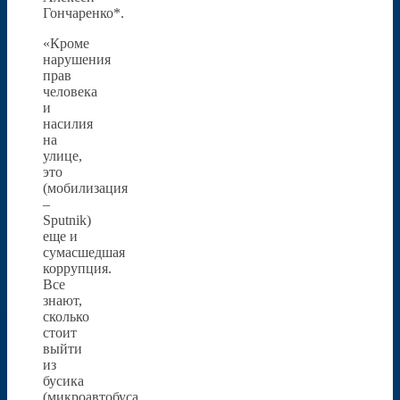
Гончаренко*.
«Кроме
нарушения
прав
человека
и
насилия
на
улице,
это
(мобилизация
–
Sputnik)
еще и
сумасшедшая
коррупция.
Все
знают,
сколько
стоит
выйти
из
бусика
(микроавтобуса