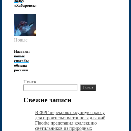
лодку
«Хабаровск»
Новые
Названы
новые
способы
обмана
россиян
Поиск
Поиск
Свежие записи
В ФРГ перекроют крупную трассу
для строительства тоннеля для жаб
Fluorite представил коллекцию
светильников из природных