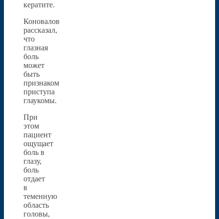
кератите.
Коновалов
рассказал,
что
глазная
боль
может
быть
признаком
приступа
глаукомы.
При
этом
пациент
ощущает
боль в
глазу,
боль
отдает
в
теменную
область
головы,