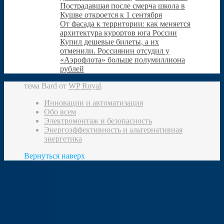
Пострадавшая после смерча школа в
Кушве откроется к 1 сентября
От фасада к территории: как меняется
архитектура курортов юга России
Купил дешевые билеты, а их
отменили. Россиянин отсудил у
«Аэрофлота» больше полумиллиона
рублей
тема Bard от
WP Royal
.
Инновации и автоматизация
Обо всем
Электромонтаж и безопасность
Энергоэффективность и альтернативная
энергетика
Вернуться наверх