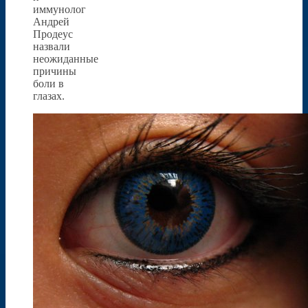
иммунолог
Андрей
Продеус
назвали
неожиданные
причины
боли в
глазах.