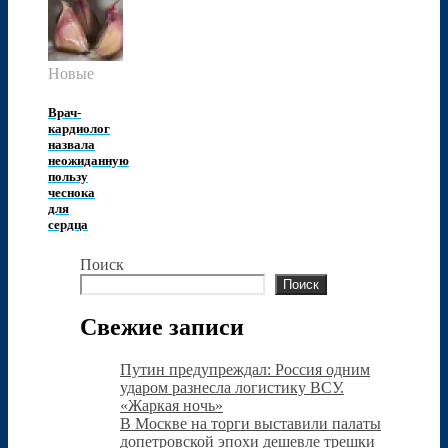
Новые
Врач-
кардиолог
назвала
неожиданную
пользу
чеснока
для
сердца
Поиск
Поиск
Свежие записи
Путин предупреждал: Россия одним
ударом разнесла логистику ВСУ.
«Жаркая ночь»
В Москве на торги выставили палаты
допетровской эпохи дешевле трешки