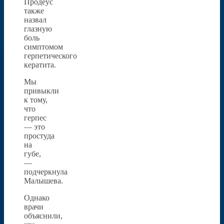
Продеус
также
назвал
глазную
боль
симптомом
герпетического
кератита.
Мы
привыкли
к тому,
что
герпес
— это
простуда
на
губе,
—
подчеркнула
Малышева.
Однако
врачи
объяснили,