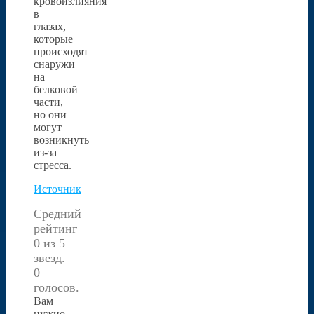
кровоизлияния
в
глазах,
которые
происходят
снаружи
на
белковой
части,
но они
могут
возникнуть
из-за
стресса.
Источник
Средний
рейтинг
0 из 5
звезд.
0
голосов.
Вам
нужно