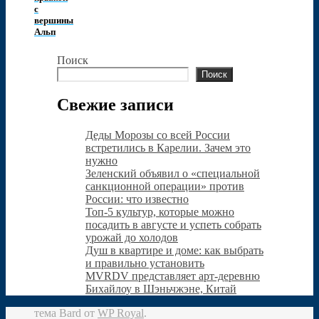
с
вершины
Альп
Поиск
Поиск
Свежие записи
Деды Морозы со всей России
встретились в Карелии. Зачем это
нужно
Зеленский объявил о «специальной
санкционной операции» против
России: что известно
Топ-5 культур, которые можно
посадить в августе и успеть собрать
урожай до холодов
Душ в квартире и доме: как выбрать
и пра­вильно уста­новить
MVRDV представляет арт-деревню
Бихайлоу в Шэньчжэне, Китай
тема Bard от
WP Royal
.