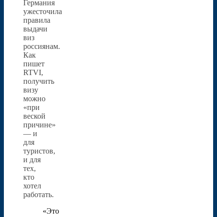
Германия
ужесточила
правила
выдачи
виз
россиянам.
Как
пишет
RTVI,
получить
визу
можно
«при
веской
причине»
— и
для
туристов,
и для
тех,
кто
хотел
работать.
«Это