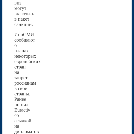
виз
могут
включить
в пакет
санкций.
ИноСМИ
сообщают
о
планах
некоторых
европейских
стран
на
запрет
россиянам
в свои
страны.
Ранее
портал
Euractiv
со
ссылкой
на
дипломатов