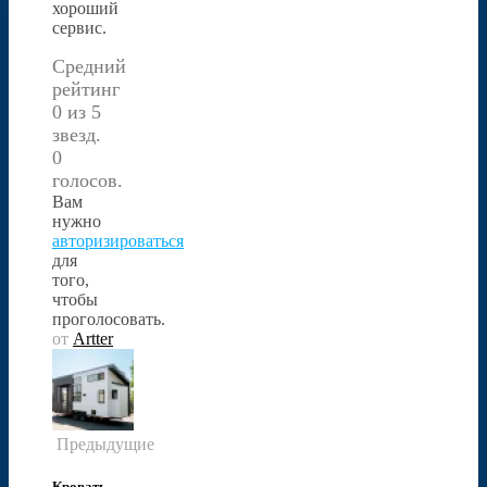
хороший
сервис.
Средний
рейтинг
0 из 5
звезд.
0
голосов.
Вам
нужно
авторизироваться
для
того,
чтобы
проголосовать.
от
Artter
Предыдущие
Кровать