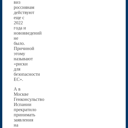
виз
россиянам
действуют
еще с
2022
года и
нововведений
не
было.
Причиной
этому
называют
«риски
для
безопасности
ЕС».
А в
Москве
Генконсульство
Испании
прекратило
принимать
заявления
на