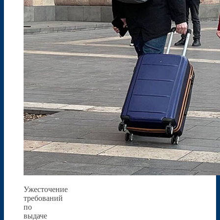
Ужесточение
требований
по
выдаче