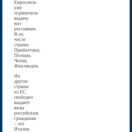
Евросоюза
уже
ограничила
выдачу
виз
россиянам.
В их
числе
страны
Прибалтики,
Польша,
Чехия,
Финляндия.
Но
другие
страны
из ЕС
свободно
выдают
визы
российским
гражданам
– это
Италия,