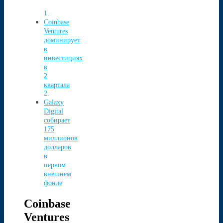
Coinbase
Ventures
доминирует
в
инвестициях
в
2
квартала
Galaxy
Digital
собирает
175
миллионов
долларов
в
первом
внешнем
фонде
Coinbase
Ventures