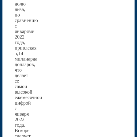
долю
льва,
по
сравнению
с
январями
2022
года,
привлекая
5,14
миллиарда
долларов,
что
делает
ее
самой
высокой
ежемесячной
цифрой
с
января
2022
года.
Вскоре
следует