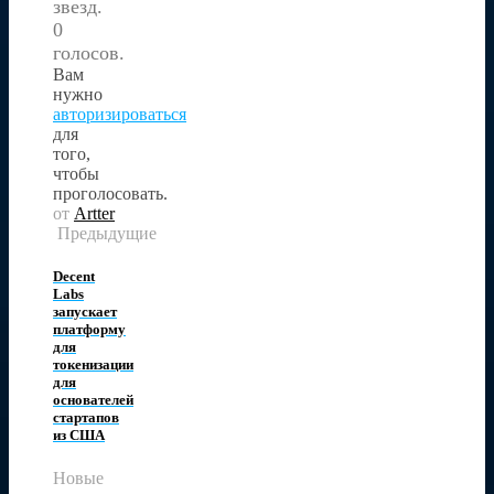
звезд.
0
голосов.
Вам
нужно
авторизироваться
для
того,
чтобы
проголосовать.
от
Artter
Предыдущие
Decent
Labs
запускает
платформу
для
токенизации
для
основателей
стартапов
из США
Новые