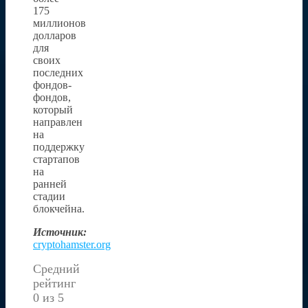
175
миллионов
долларов
для
своих
последних
фондов-
фондов,
который
направлен
на
поддержку
стартапов
на
ранней
стадии
блокчейна.
Источник:
cryptohamster.org
Средний
рейтинг
0 из 5