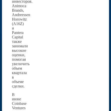
инвесторов.
Animoca
Brands,
Andreessen
Horowitz
(A16Z)
и
Pantera
Capital
также
занимали
высокие
оценки,
помогая
увеличить
объем
квартала
в
объеме
сделки.
В
июне
Coinbase
Ventures