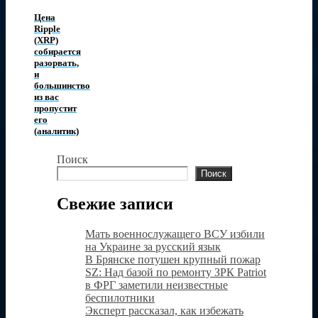
Цена
Ripple
(XRP)
собирается
разорвать,
и
большинство
из вас
пропустит
его
(аналитик)
Поиск
Поиск
Свежие записи
Мать военнослужащего ВСУ избили
на Украине за русский язык
В Брянске потушен крупный пожар
SZ: Над базой по ремонту ЗРК Patriot
в ФРГ заметили неизвестные
беспилотники
Эксперт рассказал, как избежать