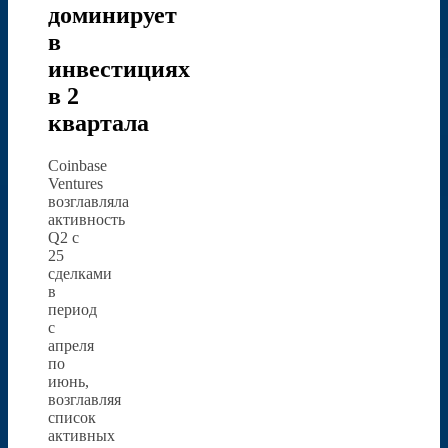
доминирует
в
инвестициях
в 2
квартала
Coinbase
Ventures
возглавляла
активность
Q2 с
25
сделками
в
период
с
апреля
по
июнь,
возглавляя
список
активных