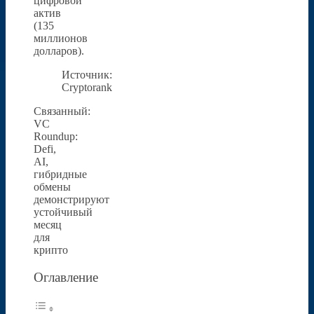
цифровой
актив
(135
миллионов
долларов).
Источник:
Cryptorank
Связанный:
VC
Roundup:
Defi,
AI,
гибридные
обмены
демонстрируют
устойчивый
месяц
для
крипто
Оглавление