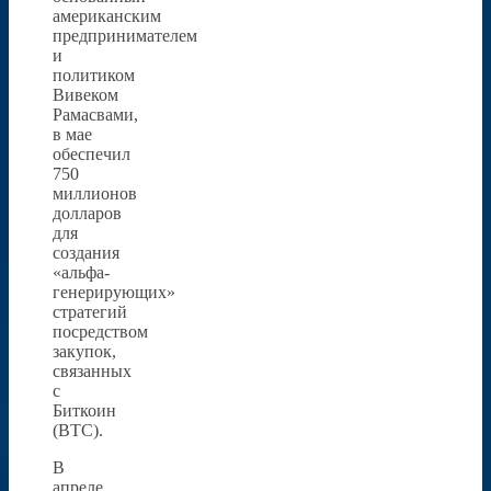
американским
предпринимателем
и
политиком
Вивеком
Рамасвами,
в мае
обеспечил
750
миллионов
долларов
для
создания
«альфа-
генерирующих»
стратегий
посредством
закупок,
связанных
с
Биткоин
(BTC).
В
апреле