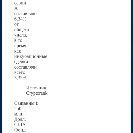
серии
A
составляли
6,34%
от
общего
числа,
в то
время
как
инкубационные
сделки
составляли
всего
3,35%.
Источник:
Cryptorank
Связанный:
250
млн.
Долл.
США
Фонд