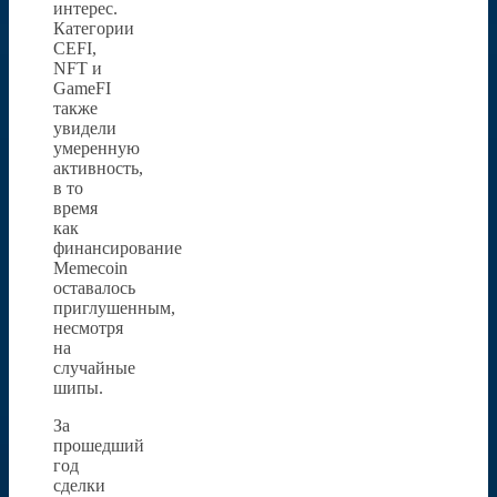
интерес.
Категории
CEFI,
NFT и
GameFI
также
увидели
умеренную
активность,
в то
время
как
финансирование
Memecoin
оставалось
приглушенным,
несмотря
на
случайные
шипы.
За
прошедший
год
сделки