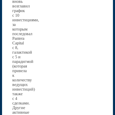
вновь
возглавил
график
с 10
инвестициями,
за
которым
последовал
Pantera
Capital
с 8,
галактикой
с 5 и
парадигмой
(которая
привела
к
количеству
ведущих
инвестиций)
также
с 4
сделками.
Другие
активные