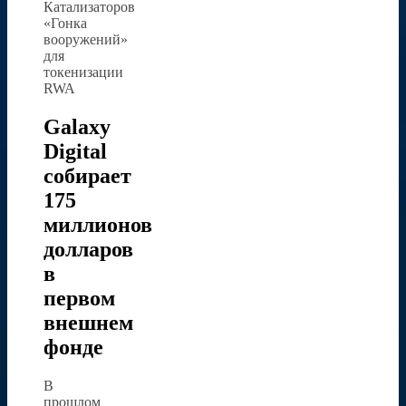
Катализаторов
«Гонка
вооружений»
для
токенизации
RWA
Galaxy
Digital
собирает
175
миллионов
долларов
в
первом
внешнем
фонде
В
прошлом