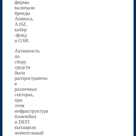
фирмы
включали
бренды
Animoca,
A16Z,
кибер
-фонд
и GSR.
Активность
по
сбору
средств
была
распространена
в
различных
секторах,
при
этом
инфраструктура
блокчейна
и DEFI
вытащили
значительный