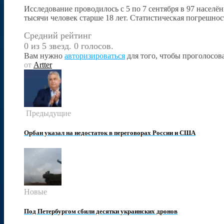
Исследование проводилось с 5 по 7 сентября в 97 населё
тысячи человек старше 18 лет. Статистическая погрешнос
Средний рейтинг
0 из 5 звезд. 0 голосов.
Вам нужно
авторизироваться
для того, чтобы проголосова
от
Artter
Предыдущие
Орбан указал на недостаток в переговорах России и США
Новые
Под Петербургом сбили десятки украинских дронов