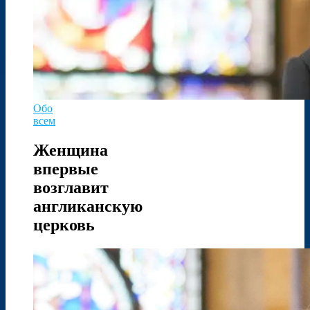
Обо
всем
Женщина
впервые
возглавит
англиканскую
церковь