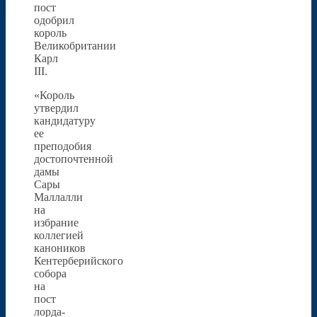
пост
одобрил
король
Великобритании
Карл
III.
«Король
утвердил
кандидатуру
ее
преподобия
достопочтенной
дамы
Сары
Маллалли
на
избрание
коллегией
каноников
Кентерберийского
собора
на
пост
лорда-