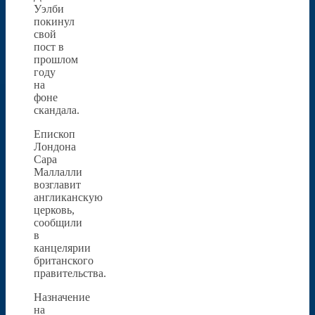
Уэлби
покинул
свой
пост в
прошлом
году
на
фоне
скандала.
Епископ
Лондона
Сара
Маллалли
возглавит
англиканскую
церковь,
сообщили
в
канцелярии
британского
правительства.
Назначение
на