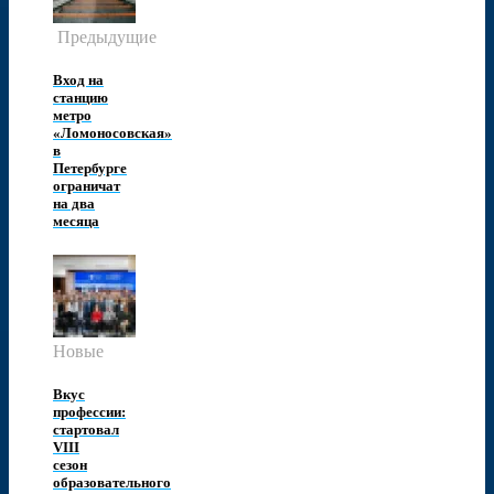
Предыдущие
Вход на
станцию
метро
«Ломоносовская»
в
Петербурге
ограничат
на два
месяца
Новые
Вкус
профессии:
стартовал
VIII
сезон
образовательного