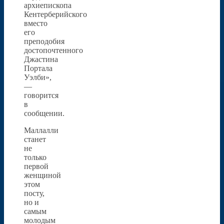
архиепископа
Кентерберийского
вместо
его
преподобия
достопочтенного
Джастина
Портала
Уэлби»,
—
говорится
в
сообщении.
Маллалли
станет
не
только
первой
женщиной
этом
посту,
но и
самым
молодым