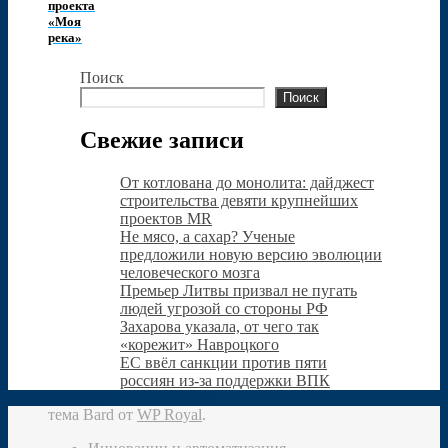
проекта
«Моя
река»
Поиск
Поиск
Свежие записи
От котлована до монолита: дайджест
строительства девяти крупнейших
проектов MR
Не мясо, а сахар? Ученые
предложили новую версию эволюции
человеческого мозга
Премьер Литвы призвал не пугать
людей угрозой со стороны РФ
Захарова указала, от чего так
«корежит» Навроцкого
ЕС ввёл санкции против пяти
россиян из-за поддержки ВПК
тема Bard от
WP Royal
.