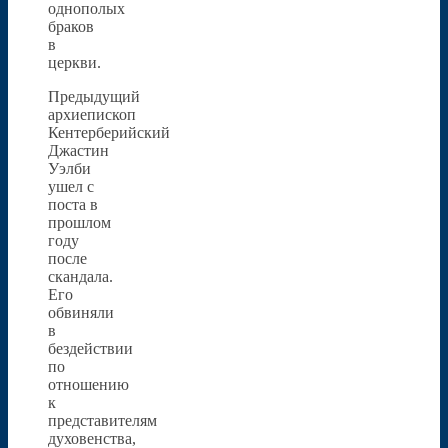
однополых
браков
в
церкви.
Предыдущий
архиепископ
Кентерберийский
Джастин
Уэлби
ушел с
поста в
прошлом
году
после
скандала.
Его
обвиняли
в
бездействии
по
отношению
к
представителям
духовенства,