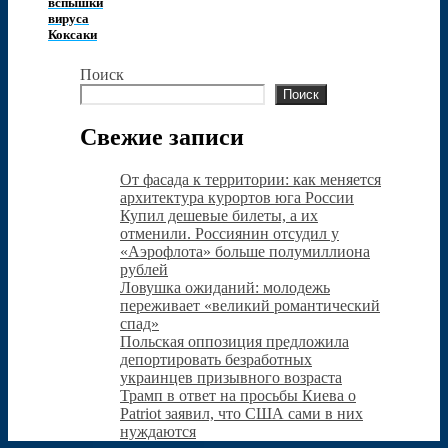
вспышки
вируса
Коксаки
Поиск
Поиск
Свежие записи
От фасада к территории: как меняется
архитектура курортов юга России
Купил дешевые билеты, а их
отменили. Россиянин отсудил у
«Аэрофлота» больше полумиллиона
рублей
Ловушка ожиданий: молодежь
переживает «великий романтический
спад»
Польская оппозиция предложила
депортировать безработных
украинцев призывного возраста
Трамп в ответ на просьбы Киева о
Patriot заявил, что США сами в них
нуждаются