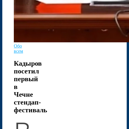
Обо
всем
Кадыров
посетил
первый
в
Чечне
стендап-
фестиваль