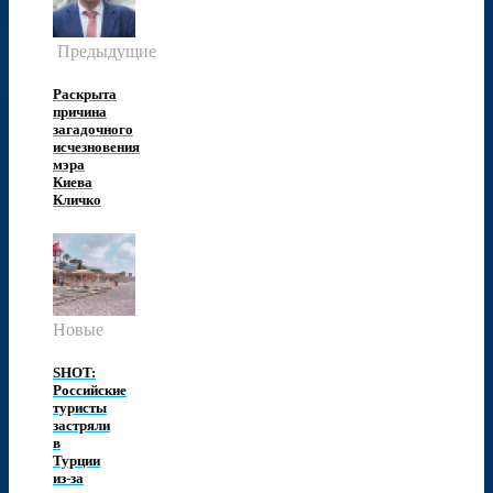
Предыдущие
Раскрыта
причина
загадочного
исчезновения
мэра
Киева
Кличко
Новые
SHOT:
Российские
туристы
застряли
в
Турции
из-за