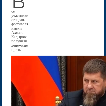
В
се
участники
стендап-
фестиваля
имени
Ахмата
Кадырова
получили
денежные
призы.