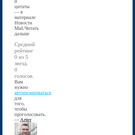
и
цитаты
— в
материале
Новости
Mail.Читать
дальше
Средний
рейтинг
0 из 5
звезд.
0
голосов.
Вам
нужно
авторизироваться
для
того,
чтобы
проголосовать.
от
Artter