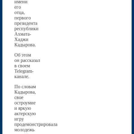
имени
его
отца,
первого
президента
республики
Ахмата-
Хаджи
Кадырова.
Об этом
он рассказал
в своем
Telegram-
канале.
По словам
Кадырова,
свое
остроумие
и яркую
актерскую
игру
продемонстрировала
молодежь