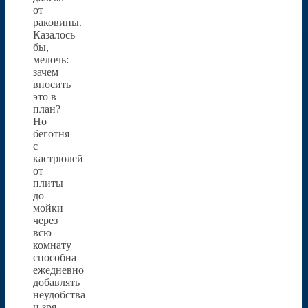
от
раковины.
Казалось
бы,
мелочь:
зачем
вносить
это в
план?
Но
беготня
с
кастрюлей
от
плиты
до
мойки
через
всю
комнату
способна
ежедневно
добавлять
неудобства
и зря