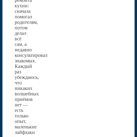
ремонта
кухни:
сначала
помогал
родителям,
потом
делал
всё
сам, а
недавно
консультировал
знакомых.
Каждый
раз
убеждаюсь,
что
никаких
волшебных
приёмов
нет —
есть
только
опыт,
маленькие
лайфхаки