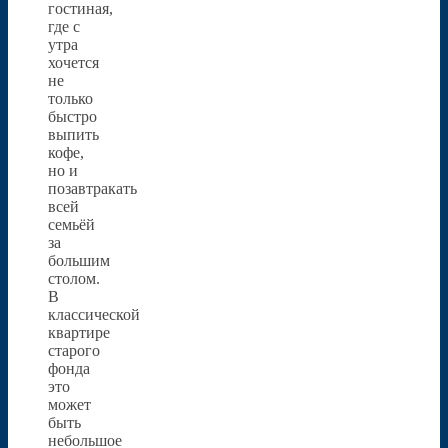
гостиная,
где с
утра
хочется
не
только
быстро
выпить
кофе,
но и
позавтракать
всей
семьёй
за
большим
столом.
В
классической
квартире
старого
фонда
это
может
быть
небольшое