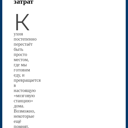
затрат
К
ухня
постепенно
перестаёт
быть
просто
местом,
где мы
готовим
еду, и
превращается
в
настоящую
«мозговую
станцию»
дома.
Возможно,
некоторые
ещё
помнят,