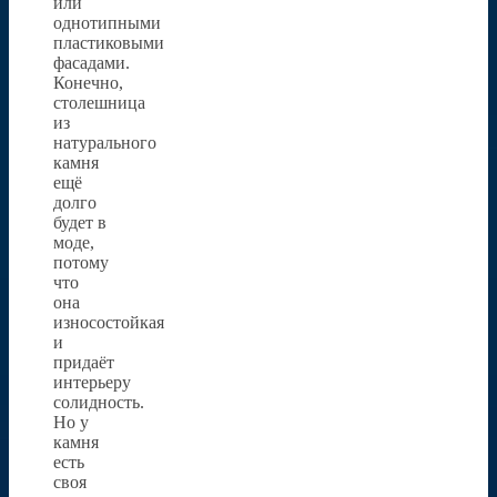
или
однотипными
пластиковыми
фасадами.
Конечно,
столешница
из
натурального
камня
ещё
долго
будет в
моде,
потому
что
она
износостойкая
и
придаёт
интерьеру
солидность.
Но у
камня
есть
своя