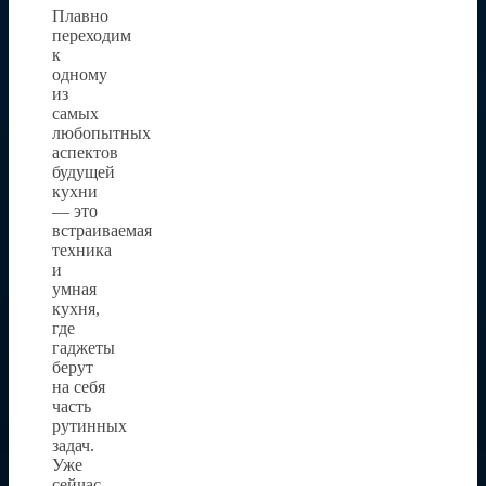
Плавно
переходим
к
одному
из
самых
любопытных
аспектов
будущей
кухни
— это
встраиваемая
техника
и
умная
кухня,
где
гаджеты
берут
на себя
часть
рутинных
задач.
Уже
сейчас