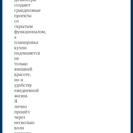
создают
грандиозные
проекты
со
скрытым
функционалом,
а
планировка
кухни
подчиняется
не
только
внешней
красоте,
но и
удобству
ежедневной
жизни.
Я
лично
прошёл
через
несколько
волн