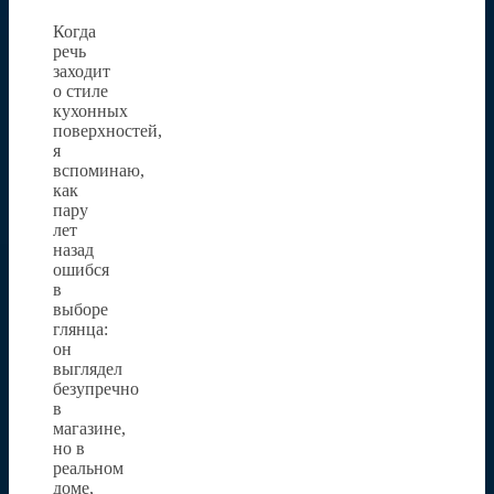
Когда
речь
заходит
о стиле
кухонных
поверхностей,
я
вспоминаю,
как
пару
лет
назад
ошибся
в
выборе
глянца:
он
выглядел
безупречно
в
магазине,
но в
реальном
доме,