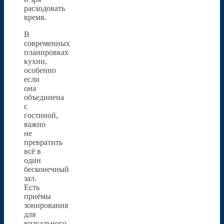
расходовать
время.
В
современных
планировках
кухни,
особенно
если
она
объединена
с
гостиной,
важно
не
превратить
всё в
один
бесконечный
зал.
Есть
приёмы
зонирования
для
визуального