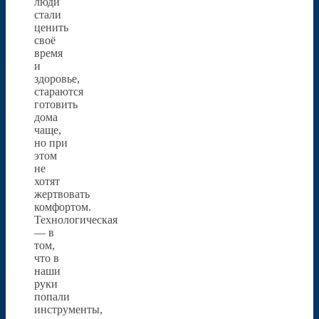
люди
стали
ценить
своё
время
и
здоровье,
стараются
готовить
дома
чаще,
но при
этом
не
хотят
жертвовать
комфортом.
Технологическая
— в
том,
что в
наши
руки
попали
инструменты,