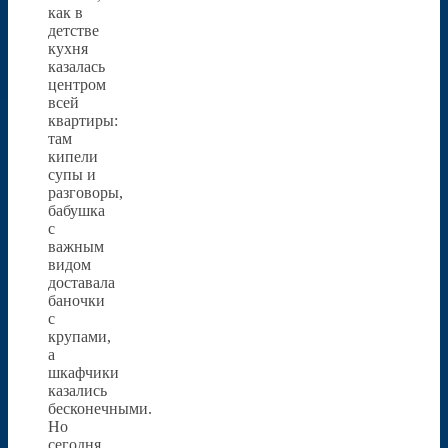
как в
детстве
кухня
казалась
центром
всей
квартиры:
там
кипели
супы и
разговоры,
бабушка
с
важным
видом
доставала
баночки
с
крупами,
а
шкафчики
казались
бесконечными.
Но
сегодня