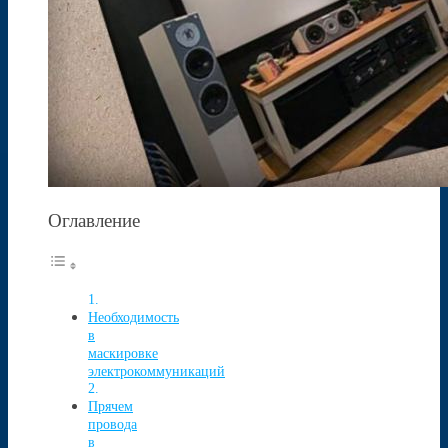
Оглавление
Необходимость
в
маскировке
электрокоммуникаций
Прячем
провода
в