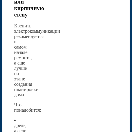
или
кирпичную
стену
Крепить
электрокоммуникации
рекомендуется
в
самом
начале
ремонта,
а еще
лучше
на
этапе
создания
планировки
дома.
Что
понадобится:
дрель,
а если