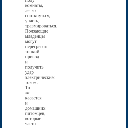
полу
комнаты,
легко
споткнуться,
упасть,
травмироваться.
Ползающие
младенцы
могут
перегрызть
тонкий
провод
и
получить
удар
электрическим
током.
То
же
касается
и
домашних
питомцев,
которые
часто