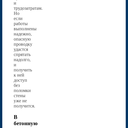
и
трудозатратам.
Но
если
работы
выполнены
надежно,
опасную
проводку
удастся
спрятать
надолго,
и
получить
к ней
доступ
без
поломки
стены
уже не
получится.
В
бетонную