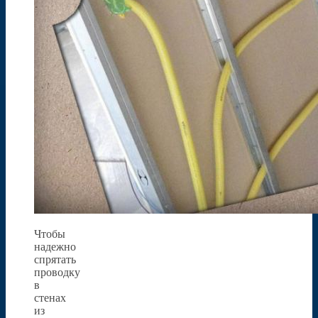
Чтобы
надежно
спрятать
проводку
в
стенах
из