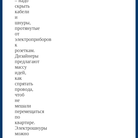
– надо
скрыть
кабели
и
шнуры,
протянутые
от
электроприборов
к
розеткам.
Дизайнеры
предлагают
массу
идей,
как
спрятать
провода,
чтоб
не
мешали
перемещаться
по
квартире.
Электрошнуры
можно