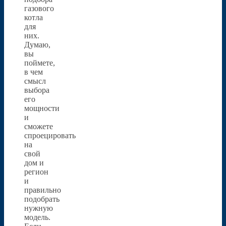
газового
котла
для
них.
Думаю,
вы
поймете,
в чем
смысл
выбора
его
мощности
и
сможете
спроецировать
на
свой
дом и
регион
и
правильно
подобрать
нужную
модель.