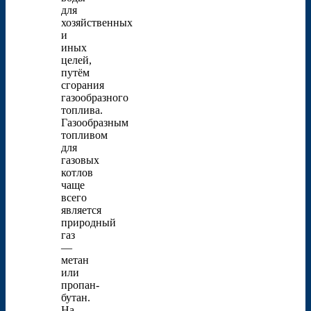
для
хозяйственных
и
иных
целей,
путём
сгорания
газообразного
топлива.
Газообразным
топливом
для
газовых
котлов
чаще
всего
является
природный
газ
—
метан
или
пропан-
бутан.
На