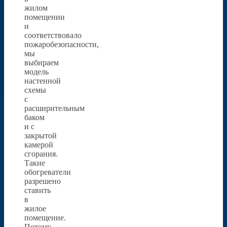
жилом
помещении
и
соответствовало
пожаробезопасности,
мы
выбираем
модель
настенной
схемы
с
расширительным
баком
и с
закрытой
камерой
сгорания.
Такие
обогреватели
разрешено
ставить
в
жилое
помещение.
Потому