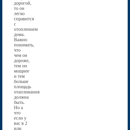
дорогой,
то он
легко
справится
с
отоплением
дома.
Важно
понимать,
что
чем он
дороже,
тем он
мощнее
и тем
больше
площадь
отапливания
должна
быть.
Но а
что
если у
вас в 2
или