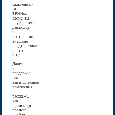
сжиженный
газ,
ТРЭНы,
элементы
внутреннего
дымохода
и
вентиляции,
внешние
предтопочные
листы
и т.д.
Далее,
я
предложу
вам
вымышленные
помещения
и
расскажу,
как
происходит
процесс
подбора