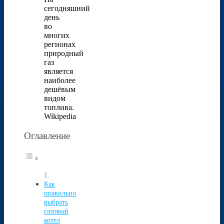
сегодняшний
день
во
многих
регионах
природный
газ
является
наиболее
дешёвым
видом
топлива.
Wikipedia
Оглавление
Как
правильно
выбрать
газовый
котел