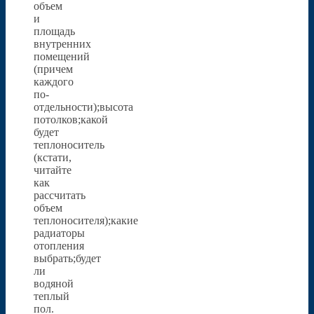
объем
и
площадь
внутренних
помещений
(причем
каждого
по-
отдельности);высота
потолков;какой
будет
теплоноситель
(кстати,
читайте
как
рассчитать
объем
теплоносителя);какие
радиаторы
отопления
выбрать;будет
ли
водяной
теплый
пол.