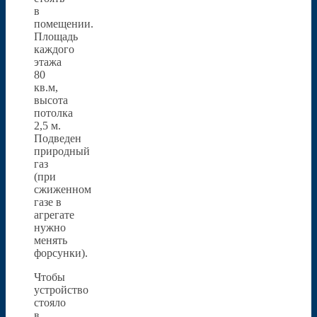
в
помещении.
Площадь
каждого
этажа
80
кв.м,
высота
потолка
2,5 м.
Подведен
природный
газ
(при
сжиженном
газе в
агрегате
нужно
менять
форсунки).
Чтобы
устройство
стояло
в