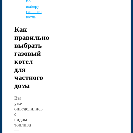
по
выбору
газового
котла
Как
правильно
выбрать
газовый
котел
для
частного
дома
Вы
уже
определились
с
видом
топлива
—