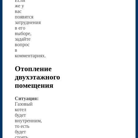
Если
же у
вас
появятся
затруднения
в его
выборе,
задайте
вопрос
в
комментариях.
Отопление
двухэтажного
помещения
Ситуация:
Газовый
котел
будет
внутренним,
то есть
будет
стоять