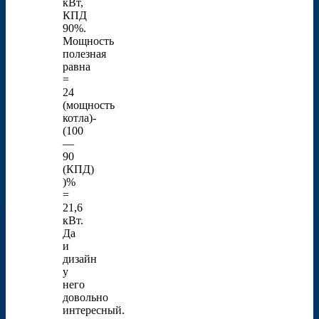
кВт,
КПД
90%.
Мощность
полезная
равна
=
24
(мощность
котла)-
(100
—
90
(КПД)
)%
=
21,6
кВт.
Да
и
дизайн
у
него
довольно
интересный.