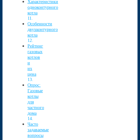
Характеристики
одноконтурного
котла
Особенности
двухконтурного
котла
Рейтинг
газовых
котлов
и
их
цена
Опрос:
Газовые
котлы
для
частного
дома
Часто
задаваемые
вопросы