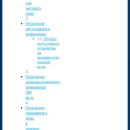
для
частного
дома
Отопление
двухэтажного
помещения
Подбор
подходящего
устройства
по
производству
горячей
воды
Отопление
производственного
помещения
300
кв.м
Отопление
деревянного
дома
в
деревне,