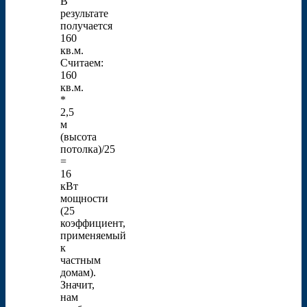
В
результате
получается
160
кв.м.
Считаем:
160
кв.м.
*
2,5
м
(высота
потолка)/25
=
16
кВт
мощности
(25
коэффициент,
применяемый
к
частным
домам).
Значит,
нам