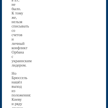
в ЕС
не
было.
К тому
же,
нельзя
списывать
со
счетов
и
личный
конфликт
Орбана
с
украинским
лидером.
Но
Брюссель
нашёл
выход
из
положения:
Киеву
и ряду