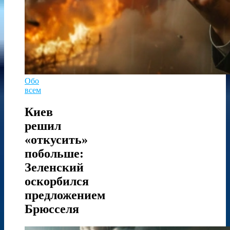
Обо
всем
Киев
решил
«откусить»
побольше:
Зеленский
оскорбился
предложением
Брюсселя