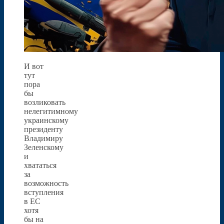
И вот
тут
пора
бы
возликовать
нелегитимному
украинскому
президенту
Владимиру
Зеленскому
и
хвататься
за
возможность
вступления
в ЕС
хотя
бы на