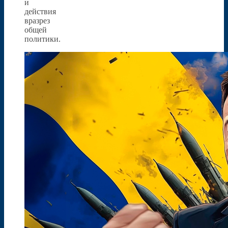
и
действия
вразрез
общей
политики.