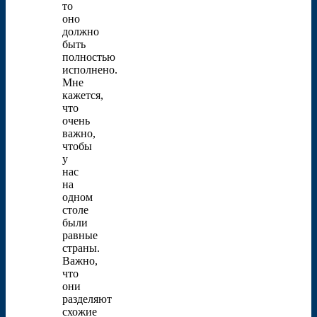
то
оно
должно
быть
полностью
исполнено.
Мне
кажется,
что
очень
важно,
чтобы
у
нас
на
одном
столе
были
равные
страны.
Важно,
что
они
разделяют
схожие