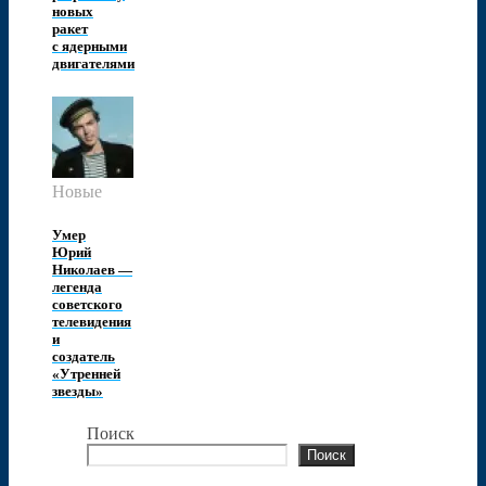
новых
ракет
с ядерными
двигателями
Новые
Умер
Юрий
Николаев —
легенда
советского
телевидения
и
создатель
«Утренней
звезды»
Поиск
Поиск