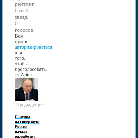
рейтинг
0 из 5
звезд.
0
голосов.
Вам
нужно
авторизироваться
для
того,
чтобы
проголосовать.
от
Artter
Предыдущие
С видом
на гиперзвук:
Россия
начала
разработку