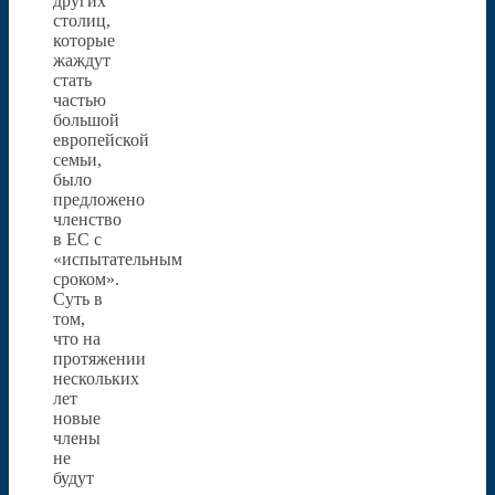
других
столиц,
которые
жаждут
стать
частью
большой
европейской
семьи,
было
предложено
членство
в ЕС с
«испытательным
сроком».
Суть в
том,
что на
протяжении
нескольких
лет
новые
члены
не
будут