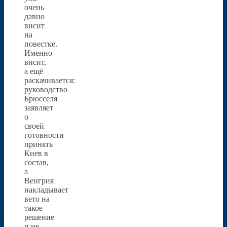
очень
давно
висит
на
повестке.
Именно
висит,
а ещё
раскачивается:
руководство
Брюсселя
заявляет
о
своей
готовности
принять
Киев в
состав,
а
Венгрия
накладывает
вето на
такое
решение
и не