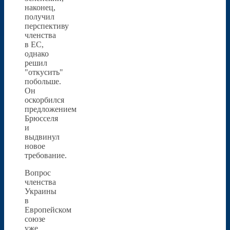
наконец,
получил
перспективу
членства
в ЕС,
однако
решил
"откусить"
побольше.
Он
оскорбился
предложением
Брюсселя
и
выдвинул
новое
требование.
Вопрос
членства
Украины
в
Европейском
союзе
уже