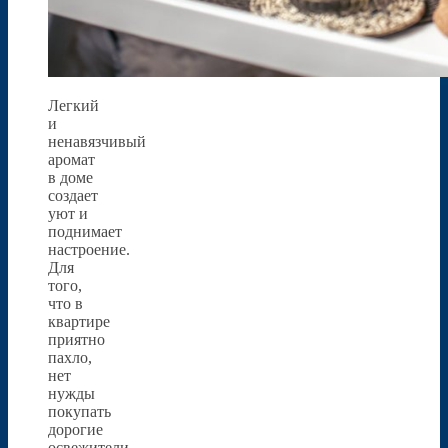
Легкий
и
ненавязчивый
аромат
в доме
создает
уют и
поднимает
настроение.
Для
того,
что в
квартире
приятно
пахло,
нет
нужды
покупать
дорогие
освежители