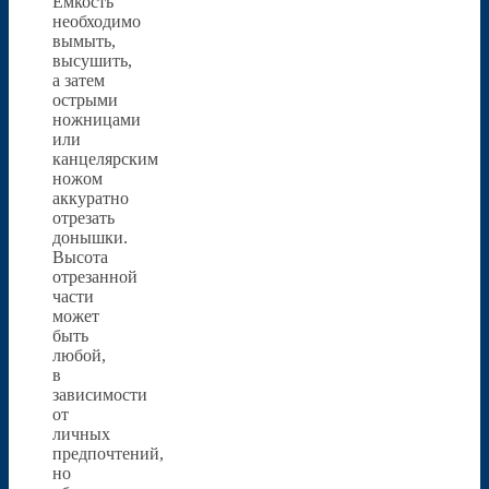
Емкость
необходимо
вымыть,
высушить,
а затем
острыми
ножницами
или
канцелярским
ножом
аккуратно
отрезать
донышки.
Высота
отрезанной
части
может
быть
любой,
в
зависимости
от
личных
предпочтений,
но