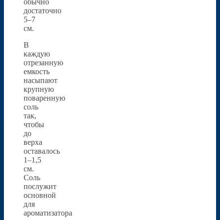
обычно
достаточно
5–7
см.
В
каждую
отрезанную
емкость
насыпают
крупную
поваренную
соль
так,
чтобы
до
верха
оставалось
1–1,5
см.
Соль
послужит
основной
для
ароматизатора