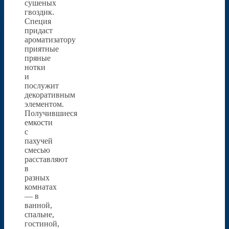
сушеных
гвоздик.
Специя
придаст
ароматизатору
приятные
пряные
нотки
и
послужит
декоративным
элементом.
Получившиеся
емкости
с
пахучей
смесью
расставляют
в
разных
комнатах
— в
ванной,
спальне,
гостиной,