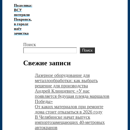
Подоляка:
ВСУ
потеряли
Покровск,
в городе
идёт
зачистка
Поиск
Поиск
Свежие записи
Лазерное оборудование для
металлообработки: как выбрать
решение для производства
Андрей Клинцевич: «У нас
появляется будущая плеяда маршалов
Победы»
От каких материалов при ремонте
дома стоит отказаться в 2026 году
В Челябинске начат выпуск
импортозамещающих 40-метровых
автокранов