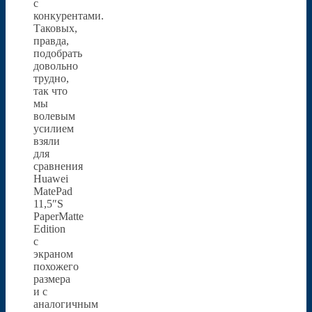
с
конкурентами.
Таковых,
правда,
подобрать
довольно
трудно,
так что
мы
волевым
усилием
взяли
для
сравнения
Huawei
MatePad
11,5″S
PaperMatte
Edition
с
экраном
похожего
размера
и с
аналогичным