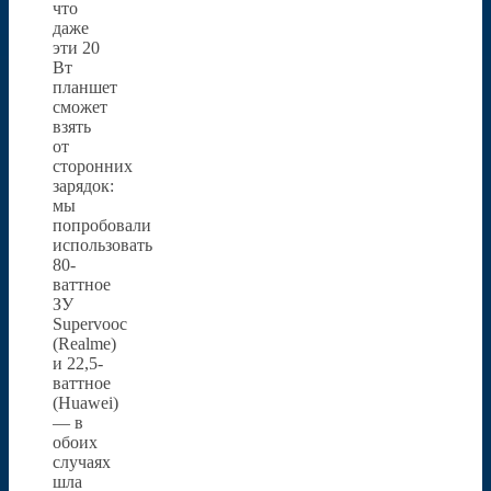
что
даже
эти 20
Вт
планшет
сможет
взять
от
сторонних
зарядок:
мы
попробовали
использовать
80-
ваттное
ЗУ
Supervooc
(Realme)
и 22,5-
ваттное
(Huawei)
— в
обоих
случаях
шла