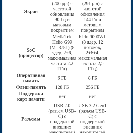
(206 ppi) с
(291 ppi) с
частотой
частотой
Экран
обновления
обновления
90 Гц и
144 Гц и
матовым
матовым
покрытием
покрытием
MediaTek
Kirin 9000WL
Helio G99
(8 ядер, 12
(MT8781) (8
потоков,
SoC
ядер, 2+6,
2+6+4,
(процессор)
максимальная
максимальная
частота 2,2
частота 2,5
ГГц)
ГГц)
Оперативная
6 ГБ
8 ГБ
память
Флэш-память
128 ГБ
256 ГБ
Поддержка
нет
нет
карт памяти
USB 2.0
USB 3.2 Gen1
(разъем USB-
(разъем USB-
C) с
C) с
Разъемы
поддержкой
поддержкой
внешних
внешних
накопителей
накопителей