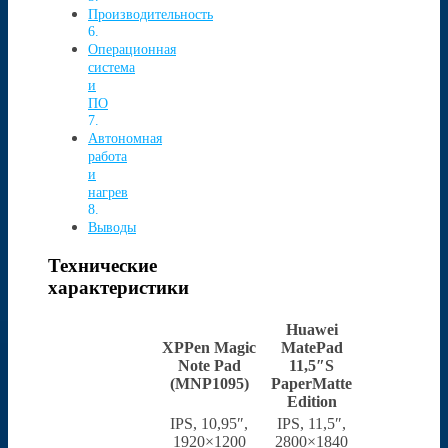
Производительность
Операционная
система
и
ПО
Автономная
работа
и
нагрев
Выводы
Технические
характеристики
Huawei
XPPen Magic
MatePad
Note Pad
11,5″S
(MNP1095)
PaperMatte
Edition
IPS, 10,95″,
IPS, 11,5″,
1920×1200
2800×1840