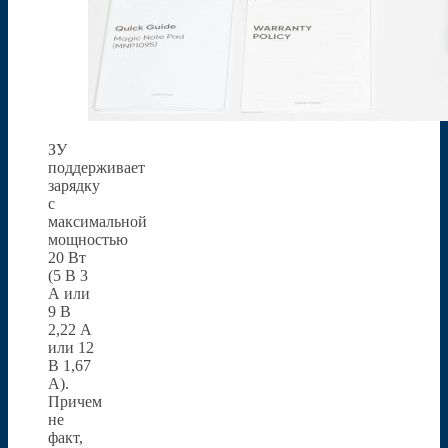
ЗУ
поддерживает
зарядку
с
максимальной
мощностью
20 Вт
(5 В 3
А или
9 В
2,22 А
или 12
В 1,67
А).
Причем
не
факт,