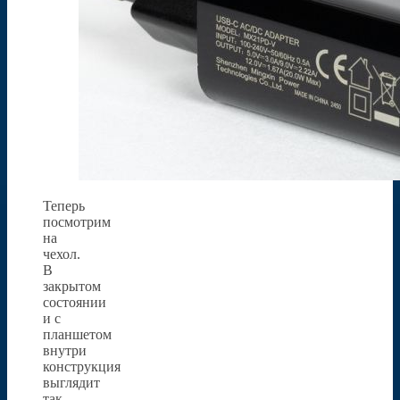
Теперь
посмотрим
на
чехол.
В
закрытом
состоянии
и с
планшетом
внутри
конструкция
выглядит
так.