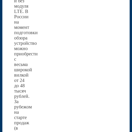
и без
модуля
LTE. В
России
на
момент
подготовки
обзора
устройство
можно
приобрести
с
весьма
широкой
вилкой
от 24
до 48
тысяч
рублей.
За
рубежом
на
старте
продаж
(в