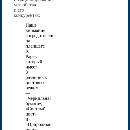
устройства
и его
конкурентах:
Наше
внимание
сосредоточено
на
планшете
X-
Paper,
который
имеет
3
различных
цветовых
режима
—
«Чернильная
бумага»,
«Светлый
цвет»
и
«Природный
цвет»