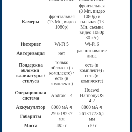
фронтальная
(8 Мп, видео
фронтальная
1080р) и
Камеры
(13 Мп, видео
тыльная (13
1080р)
Мп, съемка
видео 1080р
30 к/с)
Интернет
Wi-Fi 5
Wi-Fi 6
распознавание
Авторизация
нет
лица
только
Поддержка
есть (в
обложка (в
обложки-
комплекте) /
комплекте) /
клавиатуры /
есть (в
есть (в
стилуса
комплекте)
комплекте)
Huawei
Операционная
Android 14
HarmonyOS
система
4.2
Аккумулятор
8000 мА·ч
8800 мА·ч
259×182×7
261×177×6,2
Габариты
мм
мм
Масса
495 г
510 г