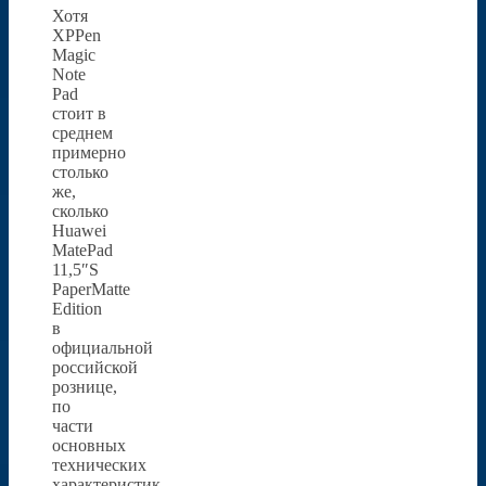
Хотя
XPPen
Magic
Note
Pad
стоит в
среднем
примерно
столько
же,
сколько
Huawei
MatePad
11,5″S
PaperMatte
Edition
в
официальной
российской
рознице,
по
части
основных
технических
характеристик