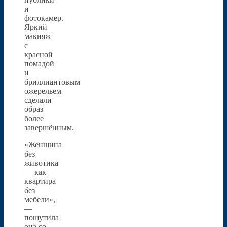
и
фотокамер.
Яркий
макияж
с
красной
помадой
и
бриллиантовым
ожерельем
сделали
образ
более
завершённым.
«Женщина
без
животика
— как
квартира
без
мебели»,
—
пошутила
она со