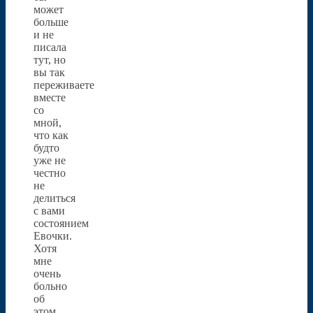
может
больше
и не
писала
тут, но
вы так
переживаете
вместе
со
мной,
что как
будто
уже не
честно
не
делиться
с вами
состоянием
Евочки.
Хотя
мне
очень
больно
об
этом