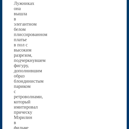
Лужниках
она
вышла
в
элегантном
белом
плиссированном
платье
в пол с
высоким
разрезом,
подчеркнувшем
фигуру,
дополнившим
образ
блондинистым
париком
с
ретроволнами,
который
имитировал
прическу
Мэрилин
в
фильме