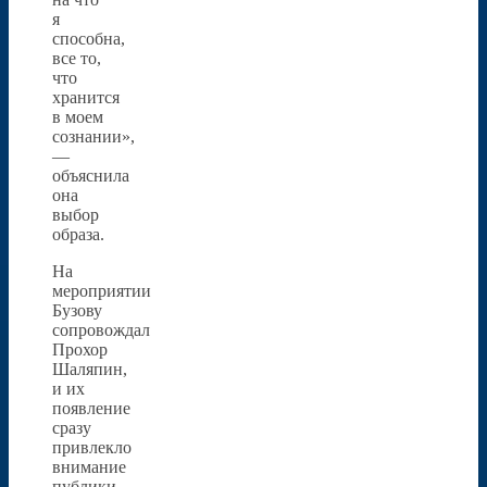
я
способна,
все то,
что
хранится
в моем
сознании»,
—
объяснила
она
выбор
образа.
На
мероприятии
Бузову
сопровождал
Прохор
Шаляпин,
и их
появление
сразу
привлекло
внимание
публики