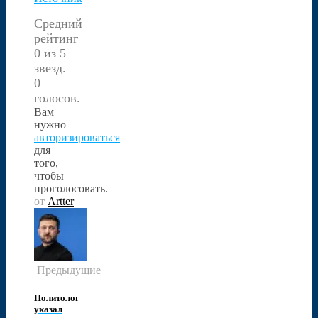
Средний
рейтинг
0 из 5
звезд.
0
голосов.
Вам
нужно
авторизироваться
для
того,
чтобы
проголосовать.
от
Artter
Предыдущие
Политолог
указал