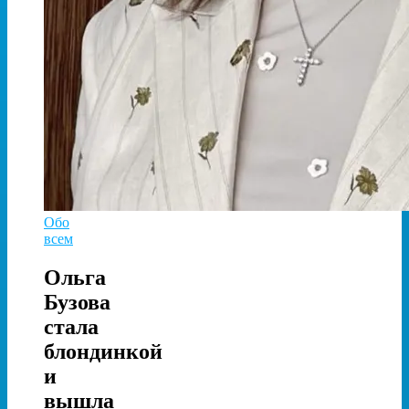
Обо
всем
Ольга
Бузова
стала
блондинкой
и
вышла