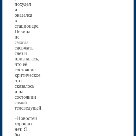
похудел
и
оказался
в
стационаре.
Певица
не
смогла
сдержать
слез и
призналась,
что её
состояние
критическое,
что
сказалось
и на
состоянии
самой
телеведущей.
«Новостей
хороших
нет. Я
бы