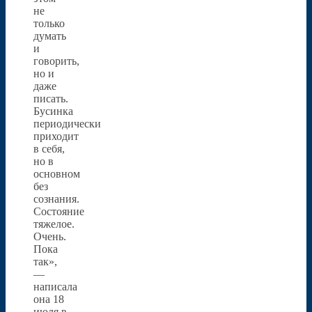
не
только
думать
и
говорить,
но и
даже
писать.
Бусинка
периодически
приходит
в себя,
но в
основном
без
сознания.
Состояние
тяжелое.
Очень.
Пока
так»,
—
написала
она 18
июля в