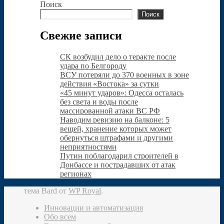
Поиск
Поиск
Свежие записи
СК возбудил дело о теракте после
удара по Белгороду
ВСУ потеряли до 370 военных в зоне
действия «Востока» за сутки
«45 минут ударов»: Одесса осталась
без света и воды после
массированной атаки ВС РФ
Наводим ревизию на балконе: 5
вещей, хранение которых может
обернуться штрафами и другими
неприятностями
Путин поблагодарил строителей в
Донбассе и пострадавших от атак
регионах
тема Bard от
WP Royal
.
Инновации и автоматизация
Обо всем