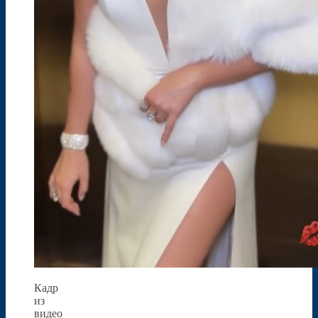
Кадр
из
видео