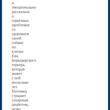
и
эмоционально
рассказала
о
серьёзных
проблемах
со
здоровьем
своей
собаки
по
кличке
Ева,
йоркширского
терьера,
которая
живет
с ней
несколько
лет.
Питомец
страдает
сахарным
диабетом,
резко