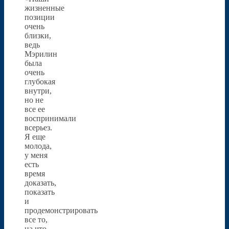
жизненные
позиции
очень
близки,
ведь
Мэрилин
была
очень
глубокая
внутри,
но не
все ее
воспринимали
всерьез.
Я еще
молода,
у меня
есть
время
доказать,
показать
и
продемонстрировать
все то,
на что