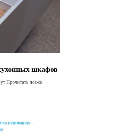
кухонных шкафов
нут Прочитать позже
я по назначению
па