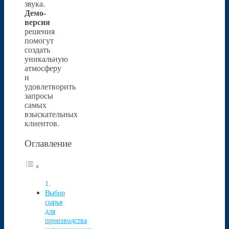
звука.
Демо-
версия
решения
помогут
создать
уникальную
атмосферу
и
удовлетворить
запросы
самых
взыскательных
клиентов.
Оглавление
Выбор
сырья
для
производства