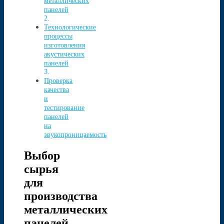
металлических
панелей
Технологические
процессы
изготовления
акустических
панелей
Проверка
качества
и
тестирование
панелей
на
звукопроницаемость
Выбор
сырья
для
производства
металлических
панелей