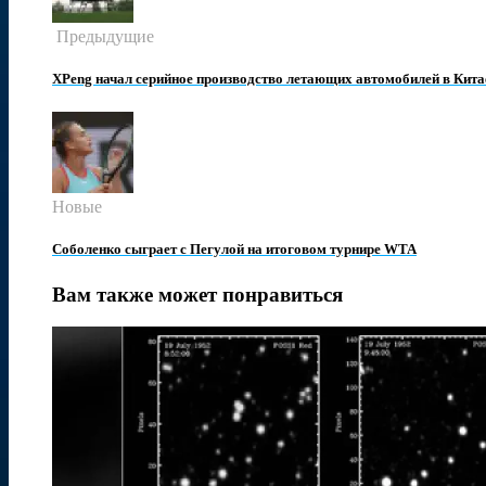
Предыдущие
XPeng начал серийное производство летающих автомобилей в Кита
Новые
Соболенко сыграет с Пегулой на итоговом турнире WTA
Вам также может понравиться