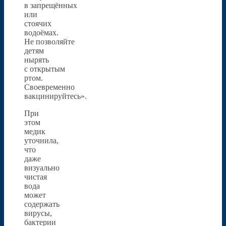
в запрещённых
или
стоячих
водоёмах.
Не позволяйте
детям
нырять
с открытым
ртом.
Своевременно
вакцинируйтесь».
При
этом
медик
уточнила,
что
даже
визуально
чистая
вода
может
содержать
вирусы,
бактерии