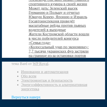
спортивного кумира в своей жизни
Может дать: Зеленский высек
Германию и Польшу и отчитал
Южную Корею, Японию и Израиль
Госавтоинспекция проведёт
масштабные рейды против пьяных
водителей в выходные
Жители Костромской области вошли
в число победителей конкурса
«Семья года»
«Колоссальный удар по экономике»:
7,7 тысячи украинских фур застряли
на границе из-за остановки портов
тема Bard от
WP Royal
.
Инновации и автоматизация
Обо всем
Электромонтаж и безопасность
Энергоэффективность и альтернативная
энергетика
Вернуться наверх