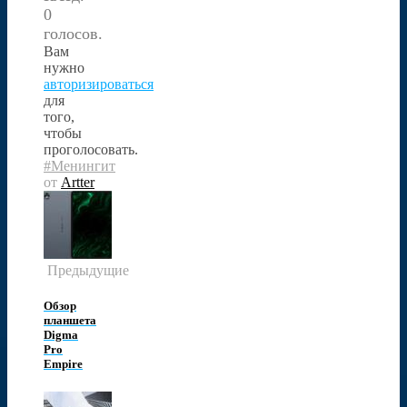
0
голосов.
Вам
нужно
авторизироваться
для
того,
чтобы
проголосовать.
#Менингит
от
Artter
Предыдущие
Обзор
планшета
Digma
Pro
Empire