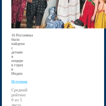
16 Россиянка
была
найдена
с
детьми
в
пещере
в горах
в
Индии
Источник
Средний
рейтинг
0 из 5
звезд.