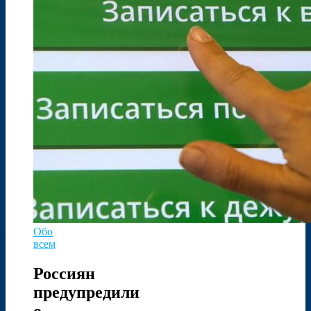
Обо
всем
Россиян
предупредили
о