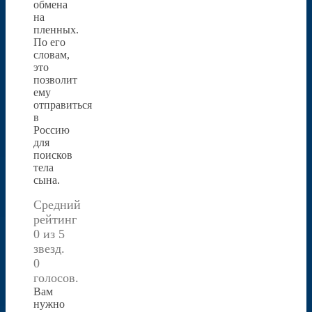
обмена
на
пленных.
По его
словам,
это
позволит
ему
отправиться
в
Россию
для
поисков
тела
сына.
Средний
рейтинг
0 из 5
звезд.
0
голосов.
Вам
нужно