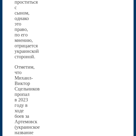
проститься
с
сыном,
однако
это
право,
по его
мнению,
отрицается
украинской
стороной.
Отметим,
что
Михаил-
Виктор
Сцельников
пропал
в 2023
году в
ходе
боев за
Артемовск
(украинское
название