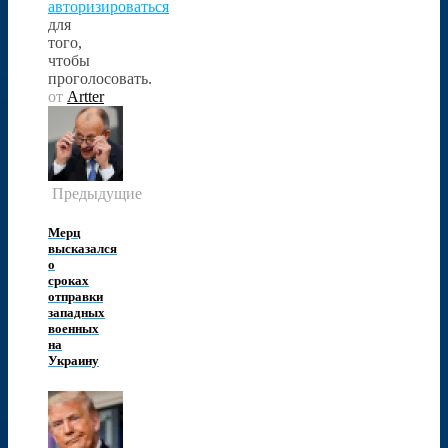
авторизироваться
для
того,
чтобы
проголосовать.
от
Artter
Предыдущие
Мерц
высказался
о
сроках
отправки
западных
военных
на
Украину