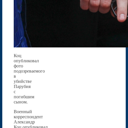
Коц
опубликовал
фото
подозреваемого
в
убийстве
Парубия
с
погибшим
сыном.
Военный
корреспондент
Александр
Коц опубликовал