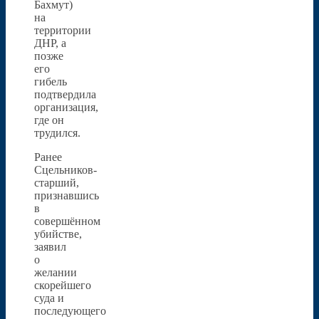
Бахмут)
на
территории
ДНР, а
позже
его
гибель
подтвердила
организация,
где он
трудился.
Ранее
Сцельников-
старший,
признавшись
в
совершённом
убийстве,
заявил
о
желании
скорейшего
суда и
последующего