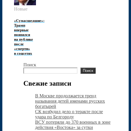
Новые
«Сумасшедшие»:
Трамп
впервые
появился
на публике
после
«смерти»
в соцсетях
Поиск
Поиск
Свежие записи
В Москве продолжается тренд
называния детей именами русских
богатырей
СК возбудил дело о теракте после
удара по Белгороду
ВСУ потеряли до 370 военных в зоне
действия «Востока» за сутки