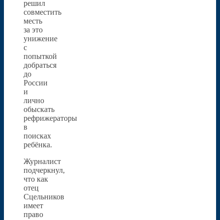
решил
совместить
месть
за это
унижение
с
попыткой
добраться
до
России
и
лично
обыскать
рефрижераторы
в
поисках
ребёнка.
Журналист
подчеркнул,
что как
отец
Сцельников
имеет
право