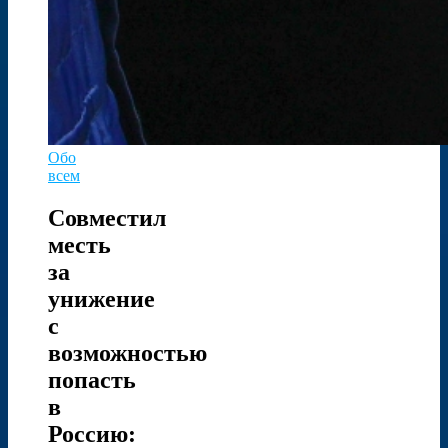
Обо
всем
Совместил
месть
за
унижение
с
возможностью
попасть
в
Россию: