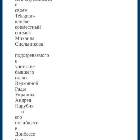
в
своём
Telegram-
канале
совместный
снимок
Михаила
Сцельникова
—
подозреваемого
в
убийстве
бывшего
главы
Верховной
Рады
Украины
Андрея
Парубия
— и
его
погибшего
в
Донбассе
сына