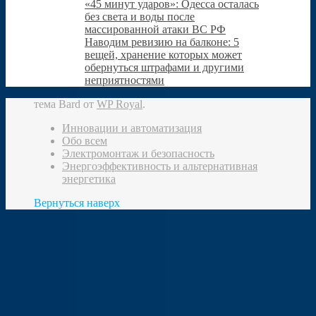
«45 минут ударов»: Одесса осталась
без света и воды после
массированной атаки ВС РФ
Наводим ревизию на балконе: 5
вещей, хранение которых может
обернуться штрафами и другими
неприятностями
тема Bard от
WP Royal
.
Инновации и автоматизация
Обо всем
Электромонтаж и безопасность
Энергоэффективность и альтернативная
энергетика
Вернуться наверх