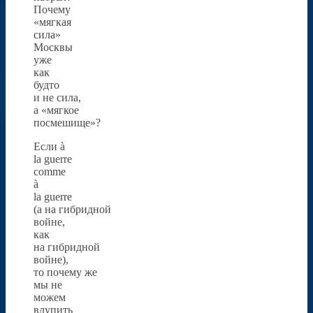
Почему
«мягкая
сила»
Москвы
уже
как
будто
и не сила,
а «мягкое
посмешище»?
Если à
la guerre
comme
à
la guerre
(а на гибридной
войне,
как
на гибридной
войне),
то почему же
мы не
можем
влупить