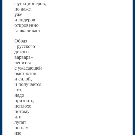
функционеров,
но даже
уже
и лидеров
откровенно
зашкаливает.
Образ
«русского
дикого
варвара»
лепится
с ужасающей
быстротой
и силой,
и получается
это,
надо
признать,
неплохо,
потому
что
лупят
по нам
изо