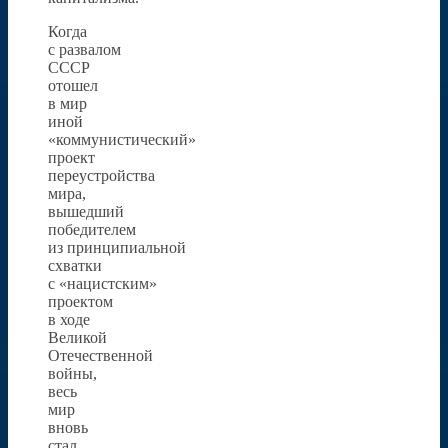
Когда
с развалом
СССР
отошел
в мир
иной
«коммунистический»
проект
переустройства
мира,
вышедший
победителем
из принципиальной
схватки
с «нацистским»
проектом
в ходе
Великой
Отечественной
войны,
весь
мир
вновь
стал