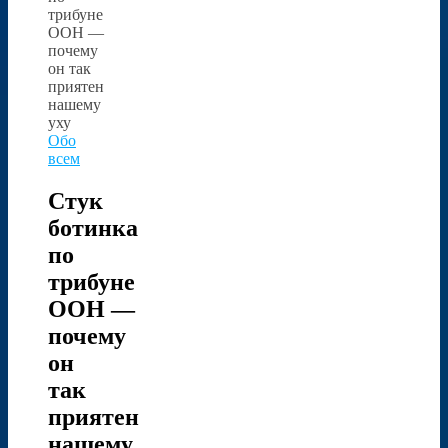
Обо
всем
Стук
ботинка
по
трибуне
ООН —
почему
он
так
приятен
нашему