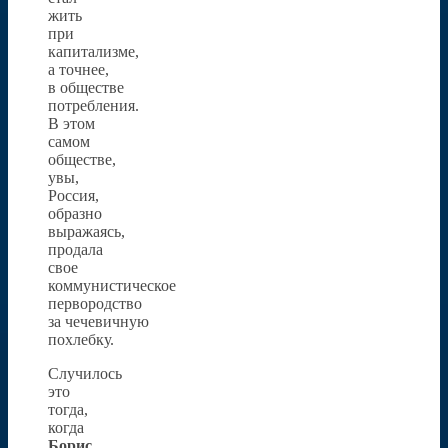
жить
при
капитализме,
а точнее,
в обществе
потребления.
В этом
самом
обществе,
увы,
Россия,
образно
выражаясь,
продала
свое
коммунистическое
первородство
за чечевичную
похлебку.
Случилось
это
тогда,
когда
Борис