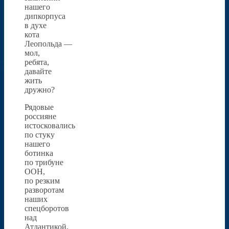
нашего
дипкорпуса
в духе
кота
Леопольда —
мол,
ребята,
давайте
жить
дружно?
Рядовые
россияне
истосковались
по стуку
нашего
ботинка
по трибуне
ООН,
по резким
разворотам
наших
спецборотов
над
Атлантикой,