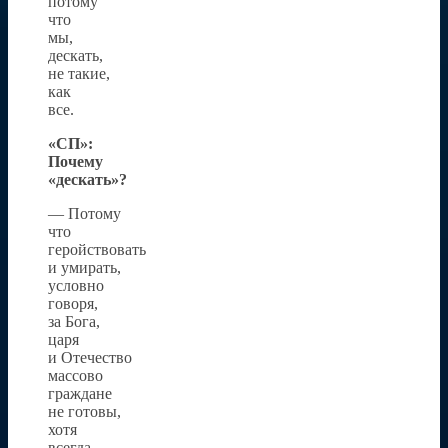
потому
что
мы,
дескать,
не такие,
как
все.
«СП»:
Почему
«дескать»?
— Потому
что
геройствовать
и умирать,
условно
говоря,
за Бога,
царя
и Отечество
массово
граждане
не готовы,
хотя
всегда