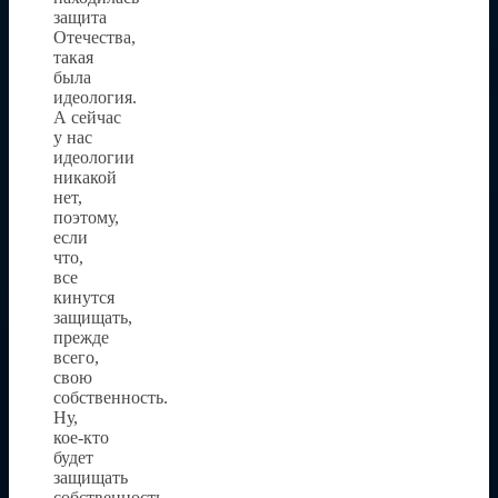
защита
Отечества,
такая
была
идеология.
А сейчас
у нас
идеологии
никакой
нет,
поэтому,
если
что,
все
кинутся
защищать,
прежде
всего,
свою
собственность.
Ну,
кое-кто
будет
защищать
собственность