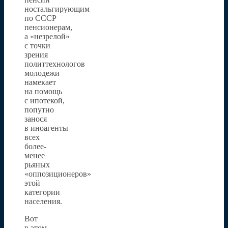
ностальгирующим
по СССР
пенсионерам,
а «незрелой»
с точки
зрения
политтехнологов
молодежи
намекает
на помощь
с ипотекой,
попутно
занося
в иноагенты
всех
более-
менее
рьяных
«оппозиционеров»
этой
категории
населения.
Вот
в этом,