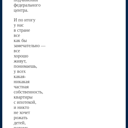
федерального
центра.
И по итогу
у нас
в стране
все
как бы
замечательно —
все
хорошо
живут,
понимаешь,
у всех
какая-
никакая
частная
собственность,
квартиры
с ипотекой,
и никто
не хочет
рожать
детей,
потому