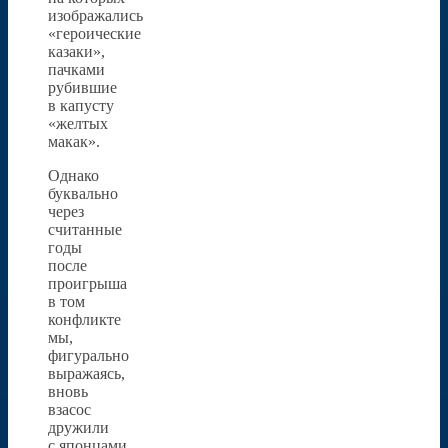
изображались
«героические
казаки»,
пачками
рубившие
в капусту
«желтых
макак».
Однако
буквально
через
считанные
годы
после
проигрыша
в том
конфликте
мы,
фигурально
выражаясь,
вновь
взасос
дружили
с японцами,