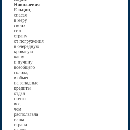
Николаевич
Ельцин
,
спасая
в меру
своих
сил
страну
от погружения
в очередную
кровавую
кашу
и пучину
всеобщего
голода,
в обмен
на западные
кредиты
отдал
почти
все,
чем
располагала
наша
страна
на тот