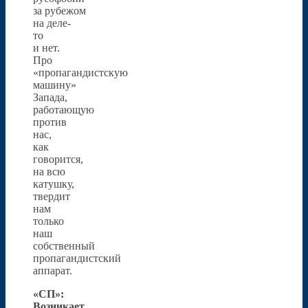
за рубежом
на деле-
то
и нет.
Про
«пропагандистскую
машину»
Запада,
работающую
против
нас,
как
говорится,
на всю
катушку,
твердит
нам
только
наш
собственный
пропагандистский
аппарат.
«СП»:
Возникает