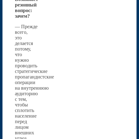
резонный
вопрос:
зачем?
— Прежде
всего,
это
делается
потому,
что
нужно
проводить
стратегические
пропагандистские
операции
на внутреннюю
аудиторию
с тем,
чтобы
сплотить
население
перед
лицом
внешних
угроз