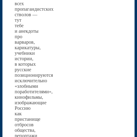
всех
пропагандистских
стволов —
тут
тебе
и анекдоты
про
варваров,
карикатуры,
учебники
истории,
в которых
русские
позиционируются
исключительно
«злобными
поработителями»,
кинофильмы,
изображающие
Россию
как
пристанище
отбросов
общества,
репортажи