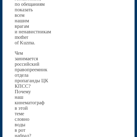
по обещаниям
показать
всем
нашим
врагам
и ненавистникам
mother
of Kuzma.
Чем
занимается
российский
правопреемник
отдела
пропаганды ЦК
КПСС?
Почему
наш
кинематограф
в этой
теме
словно
воды
в рот
набрал?