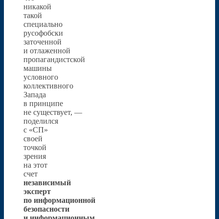
никакой
такой
специально
русофобски
заточенной
и отлаженной
пропагандистской
машины
условного
коллективного
Запада
в принципе
не существует, —
поделился
с «СП»
своей
точкой
зрения
на этот
счет
независимый
эксперт
по информационной
безопасности
и информационным