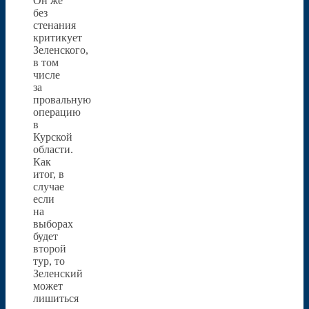
Он же
без
стенания
критикует
Зеленского,
в том
числе
за
провальную
операцию
в
Курской
области.
Как
итог, в
случае
если
на
выборах
будет
второй
тур, то
Зеленский
может
лишиться