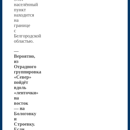
населённый
пункт
находится
на
границе
с
Белгородской
областью.
—
Вероятно,
из
Отрадного
группировка
«Север»
пойдёт
вдоль
«ленточки»
на
восток
— на
Бологовку
и
Строевку.
Если