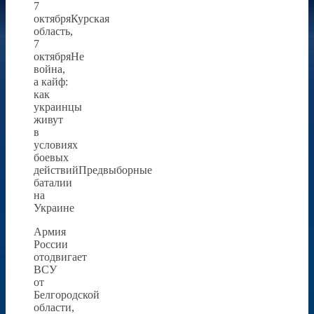
7
октябряКурская
область,
7
октябряНе
война,
а кайф:
как
украинцы
живут
в
условиях
боевых
действийПредвыборные
баталии
на
Украине
Армия
России
отодвигает
ВСУ
от
Белгородской
области,