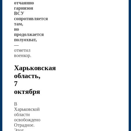
отчаянно
гарнизон
ВСУ
сопротивляется
там,
но
продолжается
полуохват,
—
отметил
военкор.
Харьковская
область,
7
октября
В
Харьковской
области
освобождено
Отрадное.
Этот