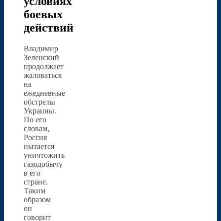
условиях
боевых
действий
Владимир
Зеленский
продолжает
жаловаться
на
ежедневные
обстрелы
Украины.
По его
словам,
Россия
пытается
уничтожить
газодобычу
в его
стране.
Таким
образом
он
говорит