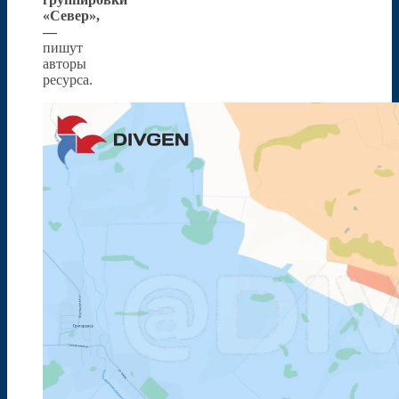
«Север»,
—
пишут
авторы
ресурса.