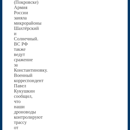
(Покровске)
Армия
России
заняла
микрорайоны
Шахтёрский
и
Солнечный.
ВС РФ
также
ведут
сражение
за
Константиновку.
Военный
корреспондент
Павел
Кукушкин
сообщил,
что
наши
дроноводы
контролируют
трассу
от