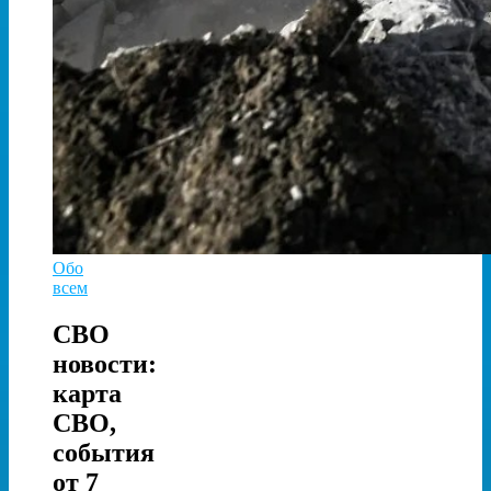
Обо
всем
СВО
новости:
карта
СВО,
события
от 7