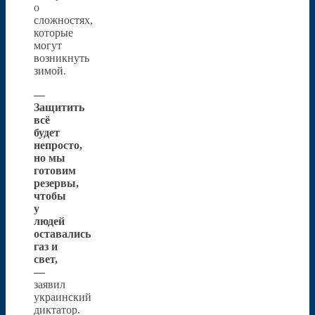
о
сложностях,
которые
могут
возникнуть
зимой.
—
Защитить
всё
будет
непросто,
но мы
готовим
резервы,
чтобы
у
людей
оставались
газ и
свет,
—
заявил
украинский
диктатор.