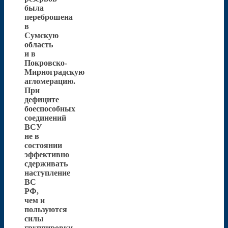
была
переброшена
в
Сумскую
область
и в
Покровско-
Мирноградскую
агломерацию.
При
дефиците
боеспособных
соединений
ВСУ
не в
состоянии
эффективно
сдерживать
наступление
ВС
РФ,
чем и
пользуются
силы
группировки