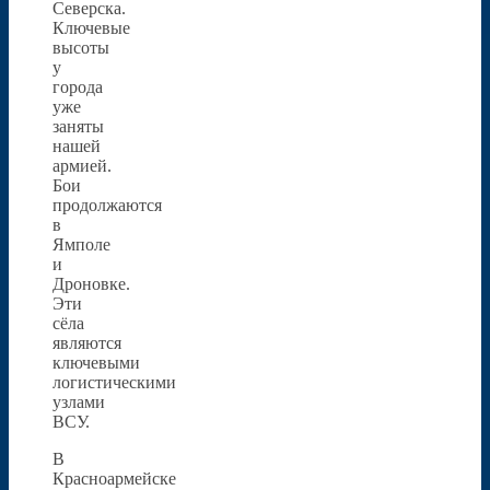
Северска.
Ключевые
высоты
у
города
уже
заняты
нашей
армией.
Бои
продолжаются
в
Ямполе
и
Дроновке.
Эти
сёла
являются
ключевыми
логистическими
узлами
ВСУ.
В
Красноармейске