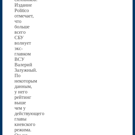
Издание
Politico
отмечает,
что
больше
всего
СБУ
волнует
экс-
главком
ВСУ
Валерий
Залужный.
По
некоторым
данным,
у него
рейтинг
выше
чем у
действующего
главы
киевского
режима.