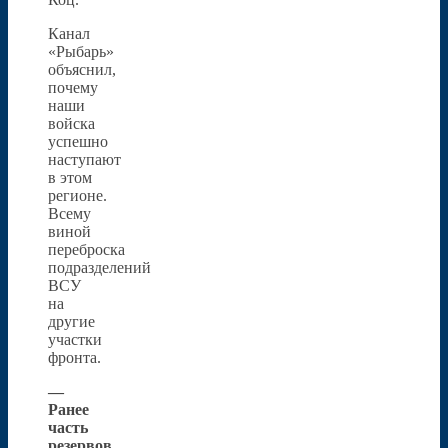
Канал
«Рыбарь»
объяснил,
почему
наши
войска
успешно
наступают
в этом
регионе.
Всему
виной
переброска
подразделений
ВСУ
на
другие
участки
фронта.
—
Ранее
часть
резервов