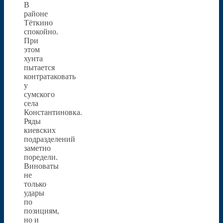
В
районе
Тёткино
спокойно.
При
этом
хунта
пытается
контратаковать
у
сумского
села
Константиновка.
Ряды
киевских
подразделений
заметно
поредели.
Виноваты
не
только
удары
по
позициям,
но и