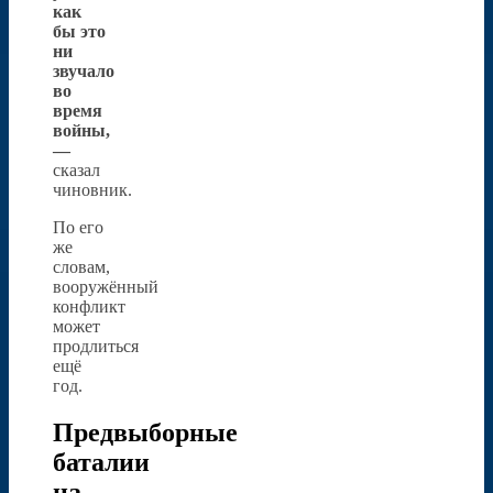
как
бы это
ни
звучало
во
время
войны,
—
сказал
чиновник.
По его
же
словам,
вооружённый
конфликт
может
продлиться
ещё
год.
Предвыборные
баталии
на