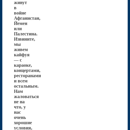
живут
в
войне
Афганистан,
Йемен
или
Палестина.
Извините,
мы
живем
кайфуя
— с
караоке,
концертами,
ресторанами
и всем
остальным.
Нам
жаловаться
не на
что, у
нас
очень
хорошие
условия,