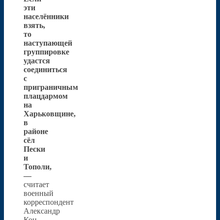
эти
населённики
взять,
то
наступающей
группировке
удастся
соединиться
с
приграничным
плацдармом
на
Харьковщине,
в
районе
сёл
Пески
и
Тополи,
—
считает
военный
корреспондент
Александр
Коц.