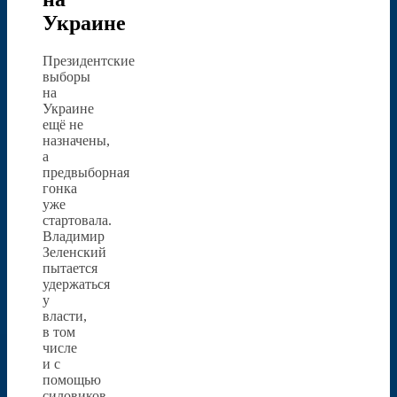
Украине
Президентские
выборы
на
Украине
ещё не
назначены,
а
предвыборная
гонка
уже
стартовала.
Владимир
Зеленский
пытается
удержаться
у
власти,
в том
числе
и с
помощью
силовиков.