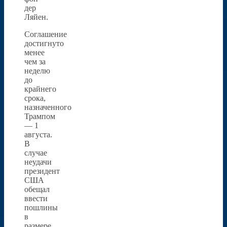
дер
Ляйен.
Соглашение
достигнуто
менее
чем за
неделю
до
крайнего
срока,
назначенного
Трампом
— 1
августа.
В
случае
неудачи
президент
США
обещал
ввести
пошлины
в
размере