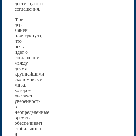
достигнутого
соглашения.
Фон
дер
Ляйен
подчеркнула,
что
речь
идет о
соглашении
между
двумя
крупнейшими
экономиками
мира,
которое
«вселяет
уверенность
в
неопределенные
времена,
обеспечивает
стабильность
и