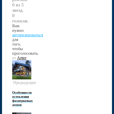
0 из 5
звезд.
0
голосов.
Вам
нужно
авторизироваться
для
того,
чтобы
проголосовать.
от
Artter
Предыдущие
Особенности
остекления
фахверковых
домов