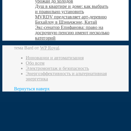
урожай до холодов
Душ в квартире и доме: как выбрать
и пра­вильно уста­новить
MVRDV представляет арт-деревню
Бихайлоу в Шэньчжэне, Китай
Экс-сенатор Епифанова: право на
досрочную пенсию имеют несколько
категорий
тема Bard от
WP Royal
.
Инновации и автоматизация
Обо всем
Электромонтаж и безопасность
Энергоэффективность и альтернативная
энергетика
Вернуться наверх