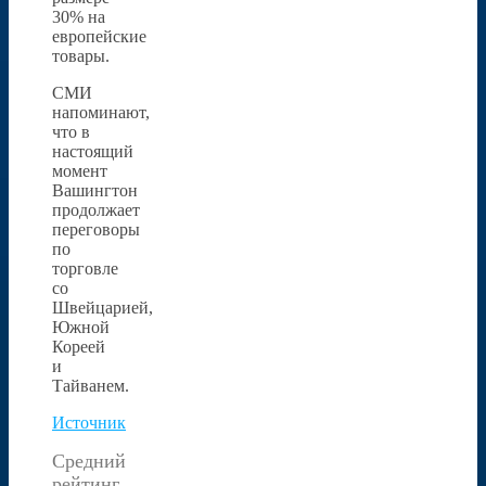
30% на
европейские
товары.
СМИ
напоминают,
что в
настоящий
момент
Вашингтон
продолжает
переговоры
по
торговле
со
Швейцарией,
Южной
Кореей
и
Тайванем.
Источник
Средний
рейтинг