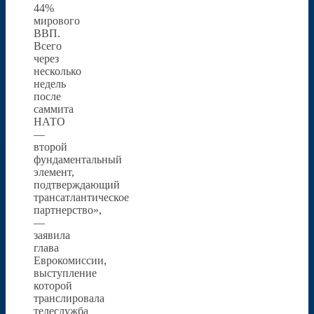
44%
мирового
ВВП.
Всего
через
несколько
недель
после
саммита
НАТО
—
второй
фундаментальный
элемент,
подтверждающий
трансатлантическое
партнерство»,
—
заявила
глава
Еврокомиссии,
выступление
которой
транслировала
телеслужба