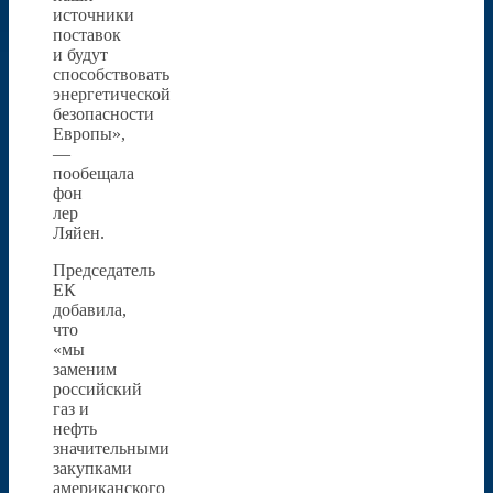
источники
поставок
и будут
способствовать
энергетической
безопасности
Европы»,
—
пообещала
фон
лер
Ляйен.
Председатель
ЕК
добавила,
что
«мы
заменим
российский
газ и
нефть
значительными
закупками
американского