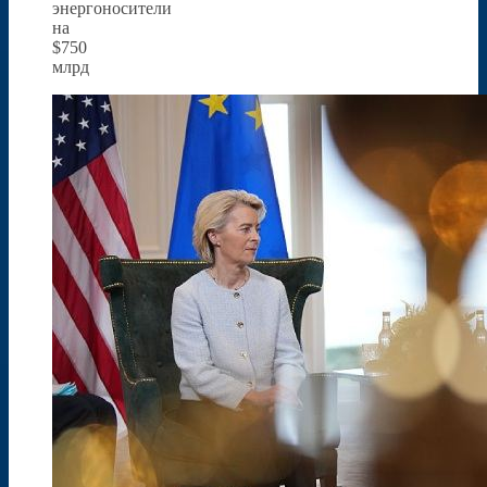
энергоносители
на
$750
млрд