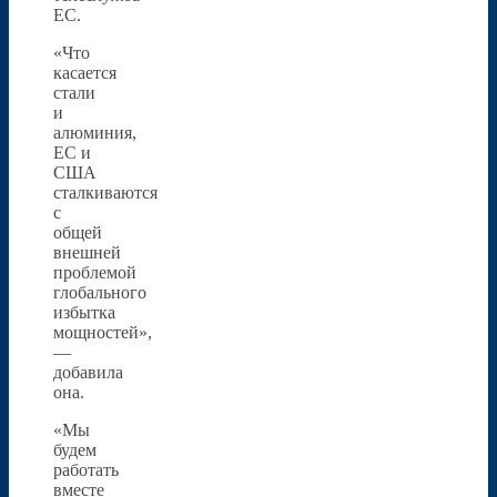
ЕС.
«Что
касается
стали
и
алюминия,
ЕС и
США
сталкиваются
с
общей
внешней
проблемой
глобального
избытка
мощностей»,
—
добавила
она.
«Мы
будем
работать
вместе