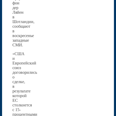
фон
дер
Ляйен
в
Шотландии,
сообщают
в
воскресенье
западные
СМИ.
«США
и
Европейский
союз
договорились
о
сделке,
в
результате
которой
ЕС
столкнется
с 15-
процентными