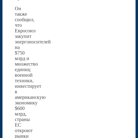
Он
также
сообщил,
что
Евросоюз
закупит
энергоносителей
на
$750
млрд и
множество
единиц
военной
техники,
инвестирует
в
американскую
экономику
$600
млрд,
страны
ЕС
откроют
рынки