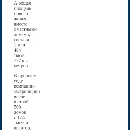
А общая
площадь
нового
жилья,
вместе
с частными
домами,
составила
1 млн
484
тысяч
777 кв.
метров.
В прошлом
году
компании-
застройщики
ввели
в строй
508
домов
с 17,5
тысячи
квартир,