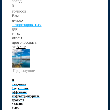
звезд.
0
голосов.
Вам
нужно
авторизироваться
для
того,
чтобы
проголосовать.
от
Artter
Предыдущие
В
ожидании
бюджетных
эффектов:
инфраструктурные
проекты
должны
быть