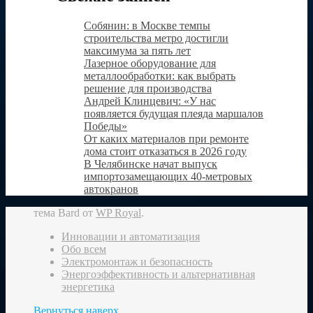
Собянин: в Москве темпы
строительства метро достигли
максимума за пять лет
Лазерное оборудование для
металлообработки: как выбрать
решение для производства
Андрей Клинцевич: «У нас
появляется будущая плеяда маршалов
Победы»
От каких материалов при ремонте
дома стоит отказаться в 2026 году
В Челябинске начат выпуск
импортозамещающих 40-метровых
автокранов
тема Bard от
WP Royal
.
Инновации и автоматизация
Обо всем
Электромонтаж и безопасность
Энергоэффективность и альтернативная
энергетика
Вернуться наверх