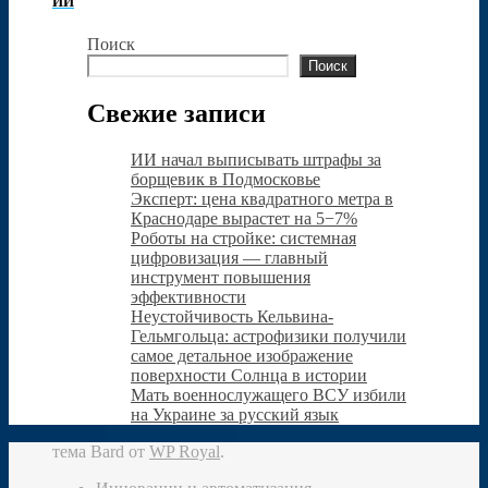
ИИ
Поиск
Поиск
Свежие записи
ИИ начал выписывать штрафы за
борщевик в Подмосковье
Эксперт: цена квадратного метра в
Краснодаре вырастет на 5−7%
Роботы на стройке: системная
цифровизация — главный
инструмент повышения
эффективности
Неустойчивость Кельвина-
Гельмгольца: астрофизики получили
самое детальное изображение
поверхности Солнца в истории
Мать военнослужащего ВСУ избили
на Украине за русский язык
тема Bard от
WP Royal
.