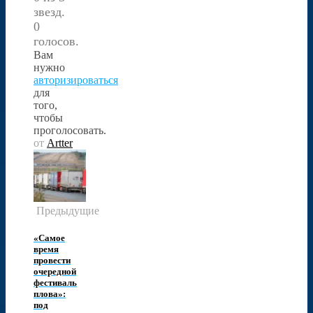
звезд.
0
голосов.
Вам
нужно
авторизироваться
для
того,
чтобы
проголосовать.
от
Artter
Предыдущие
«Самое
время
провести
очередной
фестиваль
плова»:
под