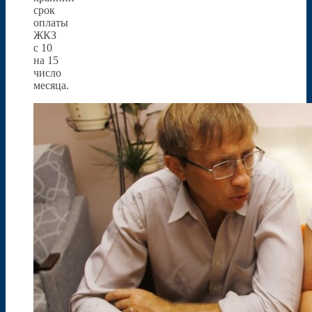
срок
оплаты
ЖКЗ
с 10
на 15
число
месяца.