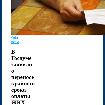
Обо
всем
В
Госдуме
заявили
о
переносе
крайнего
срока
оплаты
ЖКХ