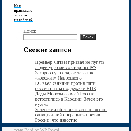
Как
правильно
завести
мотоблок?
Поиск
Поиск
Свежие записи
Премьер Литвы призвал не пугать
людей угрозой со стороны РФ
Захарова указала, от чего так
«корежит» Навроцкого
ЕС ввёл санкции против пяти
россиян из-за поддержки ВПК
Деды Морозы со всей России
встретились в Карелии. Зачем это
нужно
Зеленский объявил о «специальной
санкционной операции» против
России: что известно
тема Bard от
WP Royal
.