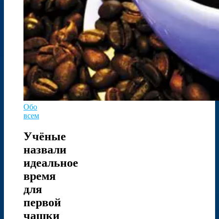
Обо
всем
Учёные
назвали
идеальное
время
для
первой
чашки