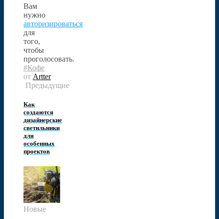
Вам
нужно
авторизироваться
для
того,
чтобы
проголосовать.
#Кофе
от
Artter
Предыдущие
Как
создаются
дизайнерские
светильники
для
особенных
проектов
Новые