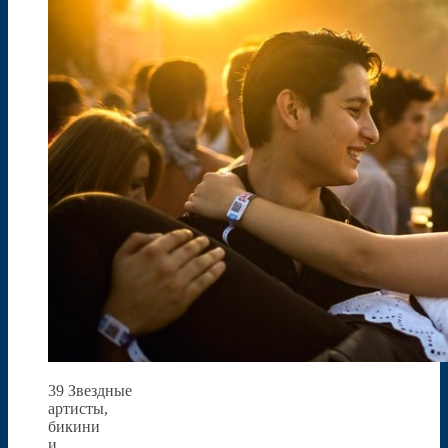
39 Звездные
артисты,
бикини
и