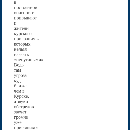
в
постоянной
опасности
привыкают
и
жители
курского
приграничья,
которых
нельзя
назвать
«непугаными».
Ведь
там
угроза
куда
ближе,
чем в
Курске,
а звуки
обстрелов
звучат
громче
уже
приевшихся