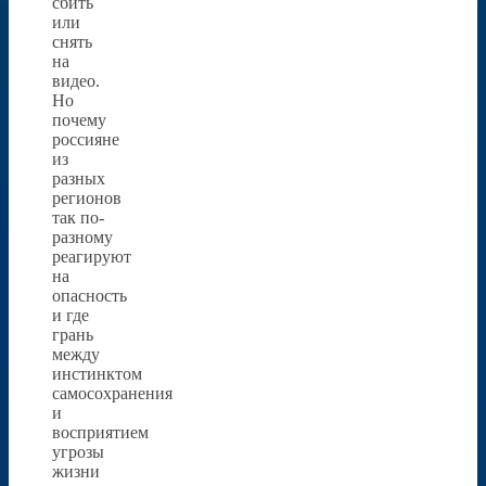
сбить
или
снять
на
видео.
Но
почему
россияне
из
разных
регионов
так по-
разному
реагируют
на
опасность
и где
грань
между
инстинктом
самосохранения
и
восприятием
угрозы
жизни