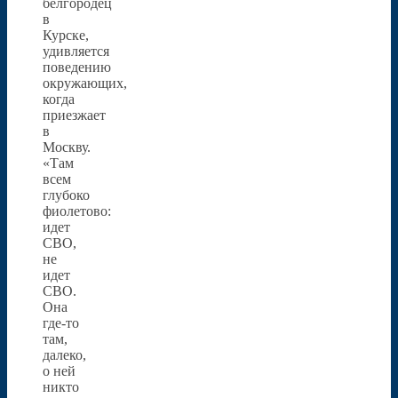
белгородец
в
Курске,
удивляется
поведению
окружающих,
когда
приезжает
в
Москву.
«Там
всем
глубоко
фиолетово:
идет
СВО,
не
идет
СВО.
Она
где-то
там,
далеко,
о ней
никто