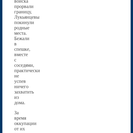
войска
прорвали
границу,
Лукьянцевы
покинули
родные
места.
Бежали
в
спешке,
вместе
с
соседями,
практически
не
успев
ничего
захватить
из
дома.
За
время
оккупации
от их