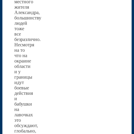
местного
жителя
Александра,
большинству
людей
тоже
все
безразлично.
Несмотря
на то
что на
окраине
области
и у
границы
идут
боевые
действия
и
бабушки
на
лавочках
это
обсуждают,
глобально,