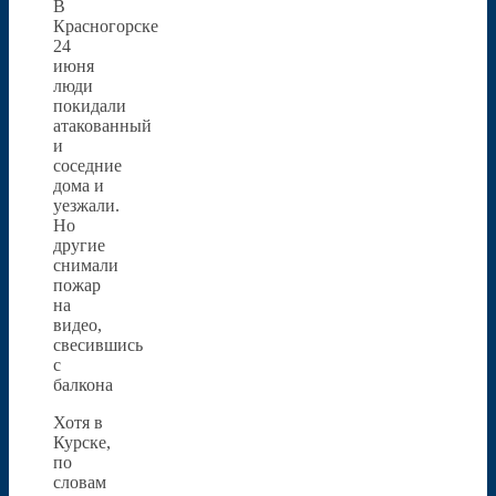
В
Красногорске
24
июня
люди
покидали
атакованный
и
соседние
дома и
уезжали.
Но
другие
снимали
пожар
на
видео,
свесившись
с
балкона
Хотя в
Курске,
по
словам