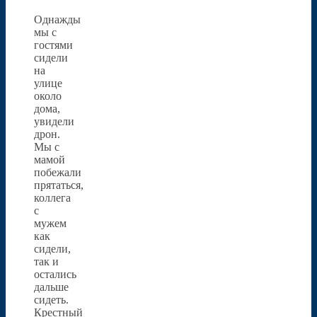
Однажды
мы с
гостями
сидели
на
улице
около
дома,
увидели
дрон.
Мы с
мамой
побежали
прятаться,
коллега
с
мужем
как
сидели,
так и
остались
дальше
сидеть.
Крестный