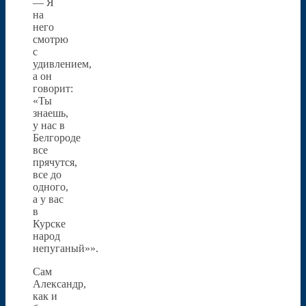
— Я
на
него
смотрю
с
удивлением,
а он
говорит:
«Ты
знаешь,
у нас в
Белгороде
все
прячутся,
все до
одного,
а у вас
в
Курске
народ
непуганый»».
Сам
Александр,
как и