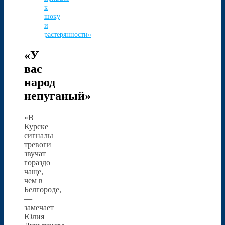
к
шоку
и
растерянности»
«У
вас
народ
непуганый»
«В
Курске
сигналы
тревоги
звучат
гораздо
чаще,
чем в
Белгороде,
—
замечает
Юлия