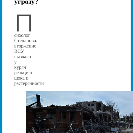
угрозу?
П
сихолог
Степанова:
вторжение
ВСУ
вызвало
у
курян
реакцию
шока и
растерянности