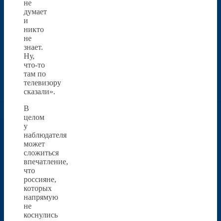
не
думает
и
никто
не
знает.
Ну,
что-то
там по
телевизору
сказали».
В
целом
у
наблюдателя
может
сложиться
впечатление,
что
россияне,
которых
напрямую
не
коснулись