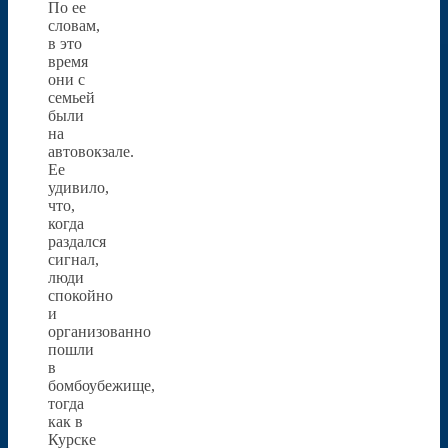
По ее
словам,
в это
время
они с
семьей
были
на
автовокзале.
Ее
удивило,
что,
когда
раздался
сигнал,
люди
спокойно
и
организованно
пошли
в
бомбоубежище,
тогда
как в
Курске