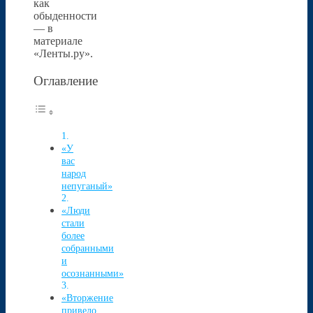
как
обыденности
— в
материале
«Ленты.ру».
Оглавление
«У
вас
народ
непуганый»
«Люди
стали
более
собранными
и
осознанными»
«Вторжение
привело