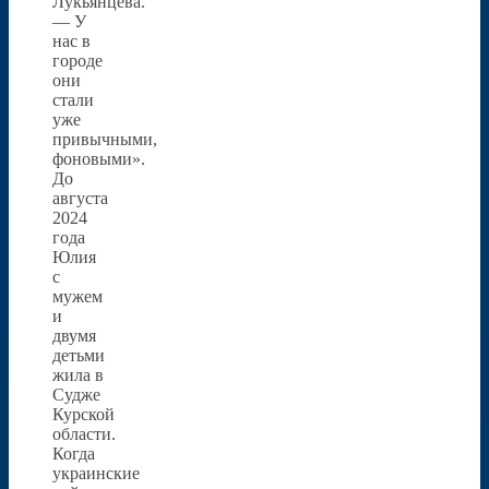
Лукьянцева.
— У
нас в
городе
они
стали
уже
привычными,
фоновыми».
До
августа
2024
года
Юлия
с
мужем
и
двумя
детьми
жила в
Судже
Курской
области.
Когда
украинские