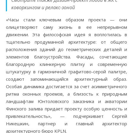
Смотрите также Дизайн-проект лобби в ЖК с
коворкингом и релакс-зоной
«Часы стали ключевым образом проекта — они
олицетворяют саму жизнь в ее непрерывном
движении. Эта философская идея я воплотилась в
тщательно продуманной архитектуре: от общего
расположения зданий до геометрических деталей и
элементов благоустройства. Фасады, сочетающие
благородную клинкерную плитку и современную
штукатурку в гармоничной графитово-серой палитре,
создают запоминающийся архитектурный образ.
Особая динамика достигается за счет асимметричного
ритма оконных проемов, а близость к природным
ландшафтам Юнтоловского заказника и акватории
Финского залива придает проекту особую ценность и
привлекательность», — подчеркивает Сергей
Никешкин, партнер и главный архитектор
архитектурного бюро KPLN.