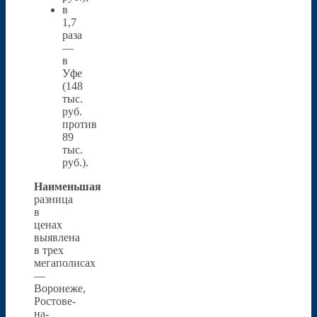
в
1,7
раза
—
в
Уфе
(148
тыс.
руб.
против
89
тыс.
руб.).
Наименьшая
разница
в
ценах
выявлена
в трех
мегаполисах
—
Воронеже,
Ростове-
на-