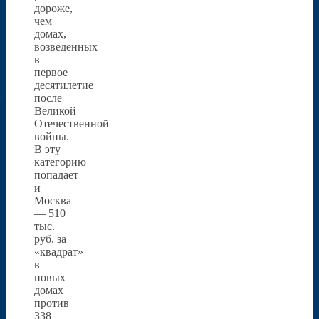
дороже,
чем
домах,
возведенных
в
первое
десятилетие
после
Великой
Отечественной
войны.
В эту
категорию
попадает
и
Москва
— 510
тыс.
руб. за
«квадрат»
в
новых
домах
против
338