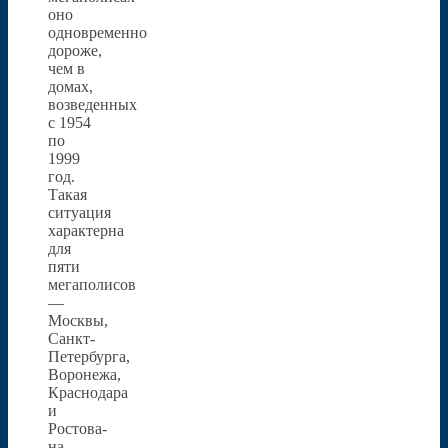
оно
одновременно
дороже,
чем в
домах,
возведенных
с 1954
по
1999
год.
Такая
ситуация
характерна
для
пяти
мегаполисов
—
Москвы,
Санкт-
Петербурга,
Воронежа,
Краснодара
и
Ростова-
на-