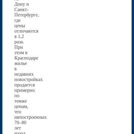
Дону и
Санкт-
Петербурге,
где
цены
отличаются
в 1,2
раза.
При
этом в
Краснодаре
жилье
в
недавних
новостройках
продается
примерно
по
темже
ценам,
что
ивпостроенных
70–80
лет
назад,