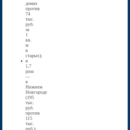
домах
против
74
тыс.
руб.
за
1
кв.
м
в
старых);
в
1,7
раза
—
в
Нижнем
Новгороде
(195
тыс.
руб.
против
115
тыс.
руб.);