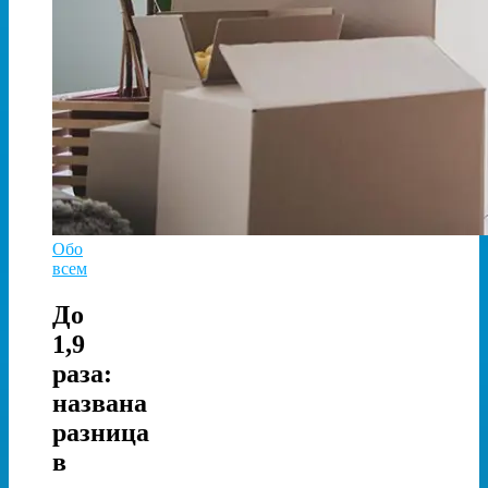
Обо
всем
До
1,9
раза:
названа
разница
в