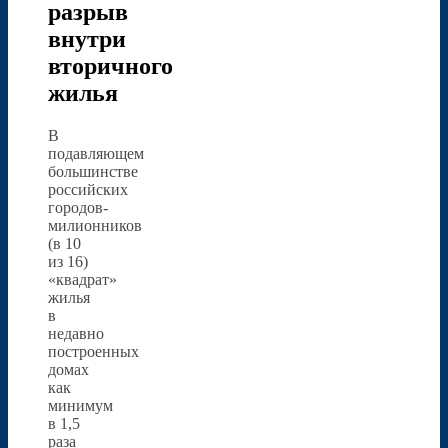
разрыв
внутри
вторичного
жилья
В
подавляющем
большинстве
российских
городов-
милионников
(в 10
из 16)
«квадрат»
жилья
в
недавно
построенных
домах
как
минимум
в 1,5
раза