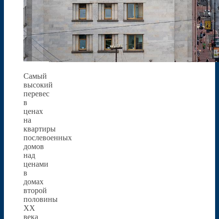
Самый
высокий
перевес
в
ценах
на
квартиры
послевоенных
домов
над
ценами
в
домах
второй
половины
XX
века