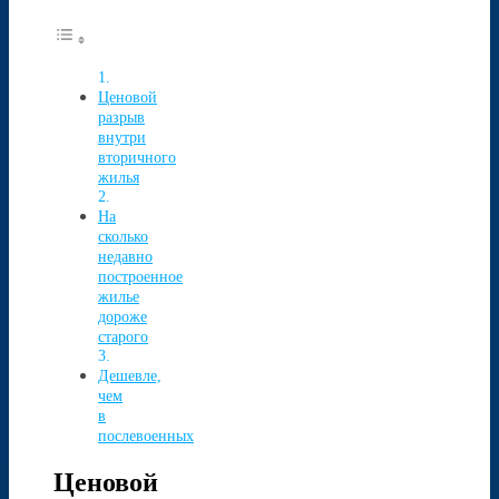
Ценовой
разрыв
внутри
вторичного
жилья
На
сколько
недавно
построенное
жилье
дороже
старого
Дешевле,
чем
в
послевоенных
Ценовой