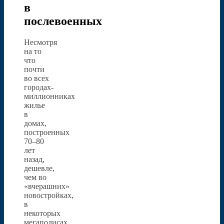
в
послевоенных
Несмотря
на то
что
почти
во всех
городах-
миллионниках
жилье
в
домах,
построенных
70–80
лет
назад,
дешевле,
чем во
«вчерашних»
новостройках,
в
некоторых
мегаполисах