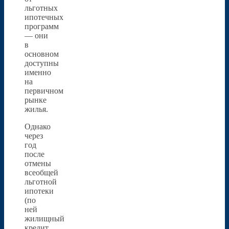
льготных
ипотечных
программ
— они
в
основном
доступны
именно
на
первичном
рынке
жилья.
Однако
через
год
после
отмены
всеобщей
льготной
ипотеки
(по
ней
жилищный
кредит