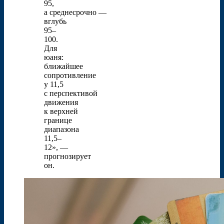
95,
а среднесрочно —
вглубь
95–
100.
Для
юаня:
ближайшее
сопротивление
у 11,5
с перспективой
движения
к верхней
границе
диапазона
11,5–
12», —
прогнозирует
он.