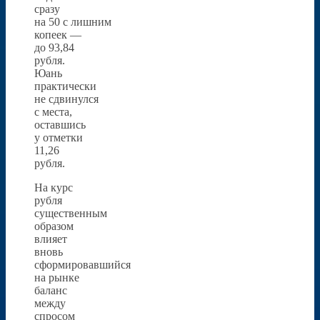
сразу
на 50 с лишним
копеек —
до 93,84
рубля.
Юань
практически
не сдвинулся
с места,
оставшись
у отметки
11,26
рубля.
На курс
рубля
существенным
образом
влияет
вновь
сформировавшийся
на рынке
баланс
между
спросом