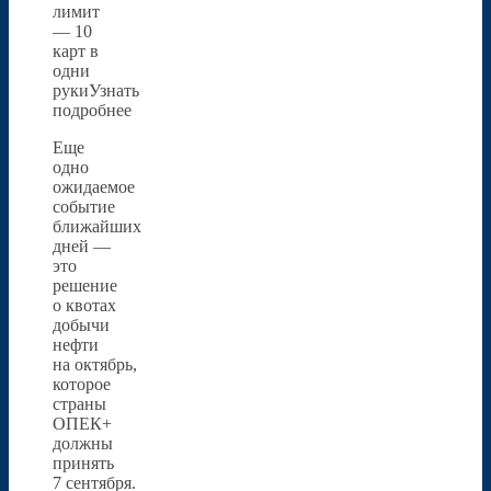
лимит
— 10
карт в
одни
рукиУзнать
подробнее
Еще
одно
ожидаемое
событие
ближайших
дней —
это
решение
о квотах
добычи
нефти
на октябрь,
которое
страны
ОПЕК+
должны
принять
7 сентября.