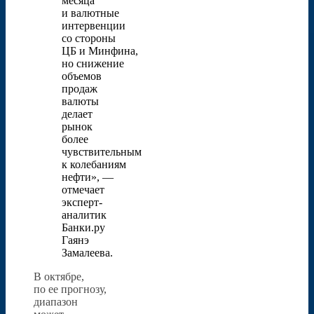
месяца
и валютные
интервенции
со стороны
ЦБ и Минфина,
но снижение
объемов
продаж
валюты
делает
рынок
более
чувствительным
к колебаниям
нефти», —
отмечает
эксперт-
аналитик
Банки.ру
Гаянэ
Замалеева.
В октябре,
по ее прогнозу,
диапазон