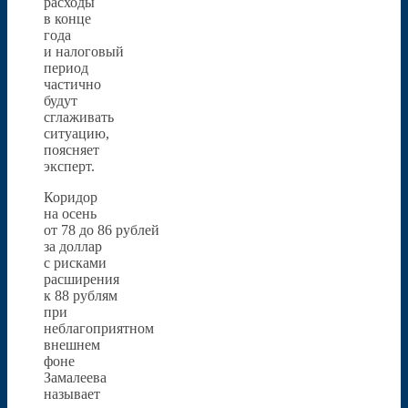
расходы
в конце
года
и налоговый
период
частично
будут
сглаживать
ситуацию,
поясняет
эксперт.
Коридор
на осень
от 78 до 86 рублей
за доллар
с рисками
расширения
к 88 рублям
при
неблагоприятном
внешнем
фоне
Замалеева
называет