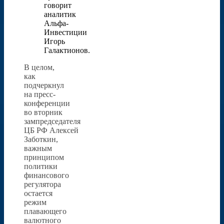
говорит
аналитик
Альфа-
Инвестиции
Игорь
Галактионов.
В целом,
как
подчеркнул
на пресс-
конференции
во вторник
зампредседателя
ЦБ РФ Алексей
Заботкин,
важным
принципом
политики
финансового
регулятора
остается
режим
плавающего
валютного