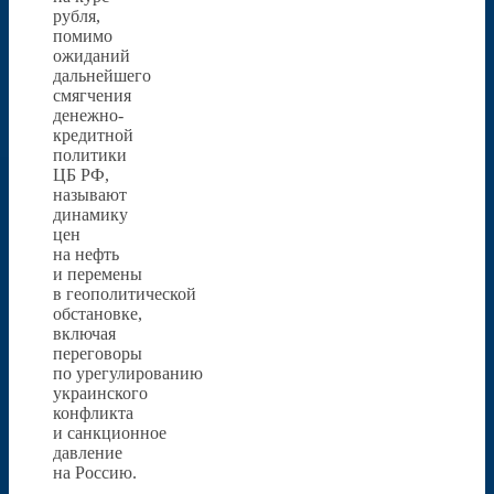
рубля,
помимо
ожиданий
дальнейшего
смягчения
денежно-
кредитной
политики
ЦБ РФ,
называют
динамику
цен
на нефть
и перемены
в геополитической
обстановке,
включая
переговоры
по урегулированию
украинского
конфликта
и санкционное
давление
на Россию.