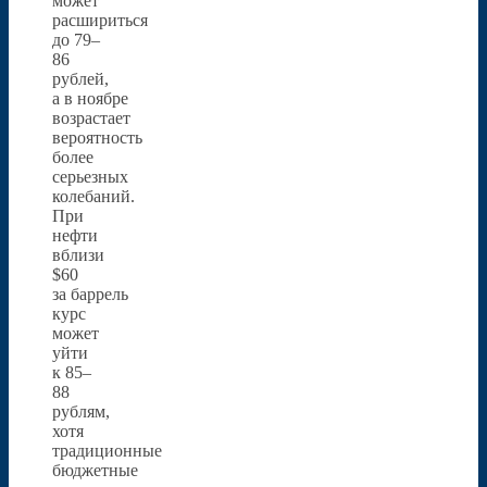
может
расшириться
до 79–
86
рублей,
а в ноябре
возрастает
вероятность
более
серьезных
колебаний.
При
нефти
вблизи
$60
за баррель
курс
может
уйти
к 85–
88
рублям,
хотя
традиционные
бюджетные