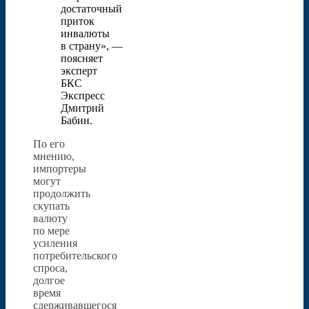
достаточный
приток
инвалюты
в страну», —
поясняет
эксперт
БКС
Экспресс
Дмитрий
Бабин.
По его
мнению,
импортеры
могут
продолжить
скупать
валюту
по мере
усиления
потребительского
спроса,
долгое
время
сдерживавшегося