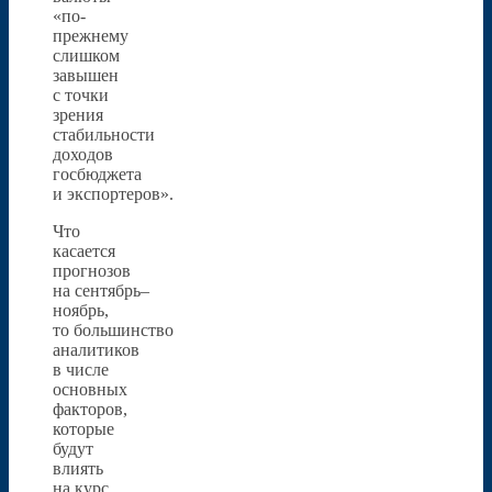
«по-
прежнему
слишком
завышен
с точки
зрения
стабильности
доходов
госбюджета
и экспортеров».
Что
касается
прогнозов
на сентябрь–
ноябрь,
то большинство
аналитиков
в числе
основных
факторов,
которые
будут
влиять
на курс