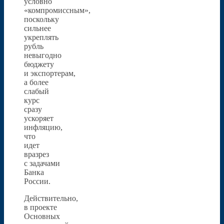
условно
«компромиссным»,
поскольку
сильнее
укреплять
рубль
невыгодно
бюджету
и экспортерам,
а более
слабый
курс
сразу
ускоряет
инфляцию,
что
идет
вразрез
с задачами
Банка
России.
Действительно,
в проекте
Основных