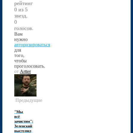
рейтинг
0 из 5
звезд.
0
голосов.
Вам
нужно
авторизироваться
для
того,
чтобы
проголосовать.
от
Artter
Предыдущие
"Мы
всё
зачистим":
Зеленский
выступил