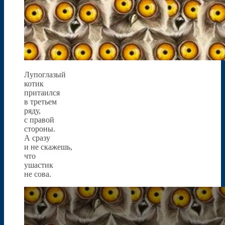
Лупоглазый
котик
притаился
в третьем
ряду,
с правой
стороны.
А сразу
и не скажешь,
что
ушастик
не сова.