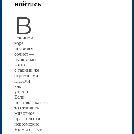
найтись
В
совином
хоре
появился
солист —
пушистый
котик
с такими же
огромными
глазами,
как
у птиц.
Если
не вглядываться,
то отличить
животное
практически
невозможно.
Но мы с вами