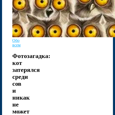
Обо
всем
Фотозагадка:
кот
затерялся
среди
сов
и
никак
не
может