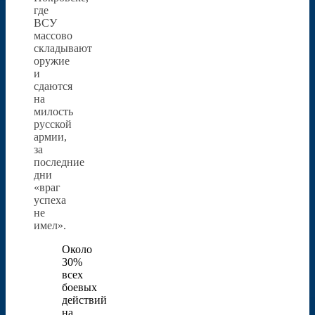
где
ВСУ
массово
складывают
оружие
и
сдаются
на
милость
русской
армии,
за
последние
дни
«враг
успеха
не
имел».
Около
30%
всех
боевых
действий
на