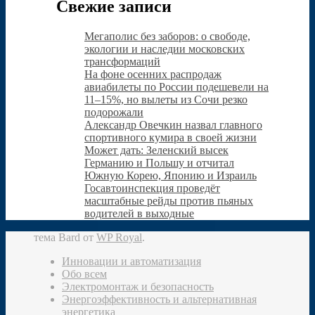
Свежие записи
Мегаполис без заборов: о свободе,
экологии и наследии московских
трансформаций
На фоне осенних распродаж
авиабилеты по России подешевели на
11–15%, но вылеты из Сочи резко
подорожали
Александр Овечкин назвал главного
спортивного кумира в своей жизни
Может дать: Зеленский высек
Германию и Польшу и отчитал
Южную Корею, Японию и Израиль
Госавтоинспекция проведёт
масштабные рейды против пьяных
водителей в выходные
тема Bard от
WP Royal
.
Инновации и автоматизация
Обо всем
Электромонтаж и безопасность
Энергоэффективность и альтернативная
энергетика