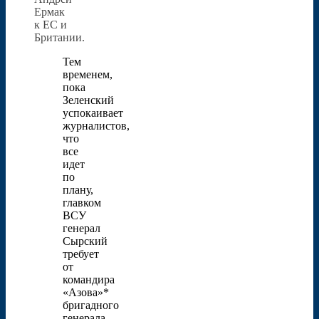
Ермак
к ЕС и
Британии.
Тем
временем,
пока
Зеленский
успокаивает
журналистов,
что
все
идет
по
плану,
главком
ВСУ
генерал
Сырский
требует
от
командира
«Азова»*
бригадного
генерала