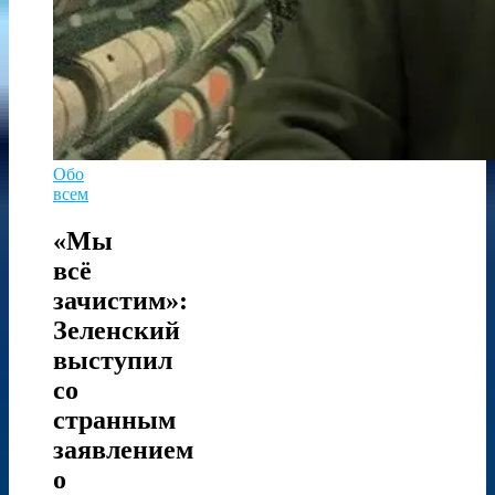
Обо
всем
«Мы
всё
зачистим»:
Зеленский
выступил
со
странным
заявлением
о