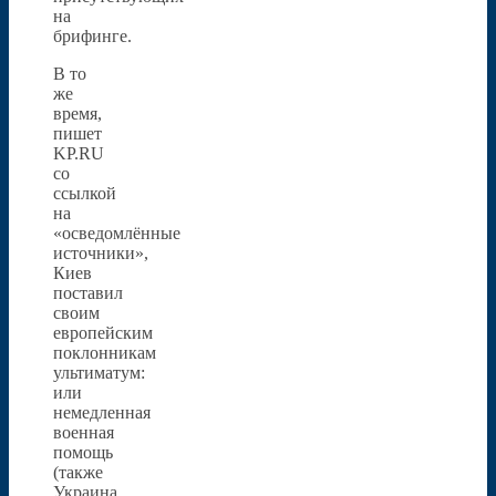
на
брифинге.
В то
же
время,
пишет
KP.RU
со
ссылкой
на
«осведомлённые
источники»,
Киев
поставил
своим
европейским
поклонникам
ультиматум:
или
немедленная
военная
помощь
(также
Украина