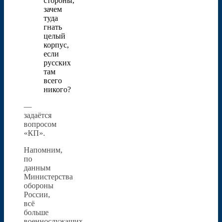
стороны,
зачем
туда
гнать
целый
корпус,
если
русских
там
всего
никого?
—
задаётся
вопросом
«КП».
Напомним,
по
данным
Министерства
обороны
России,
всё
больше
военнослужащих