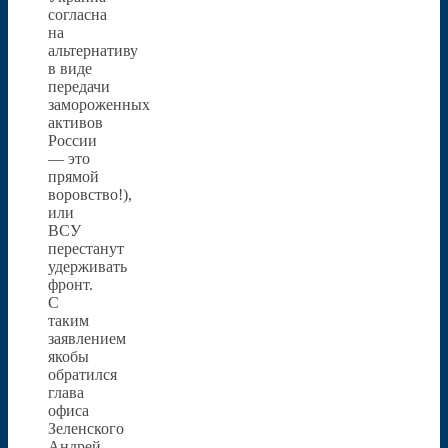
согласна
на
альтернативу
в виде
передачи
замороженных
активов
России
— это
прямой
воровство!),
или
ВСУ
перестанут
удерживать
фронт.
С
таким
заявлением
якобы
обратился
глава
офиса
Зеленского
Андрей