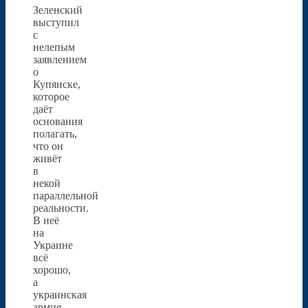
Зеленский
выступил
с
нелепым
заявлением
о
Купянске,
которое
даёт
основания
полагать,
что он
живёт
в
некой
параллельной
реальности.
В неё
на
Украине
всё
хорошо,
а
украинская
армия