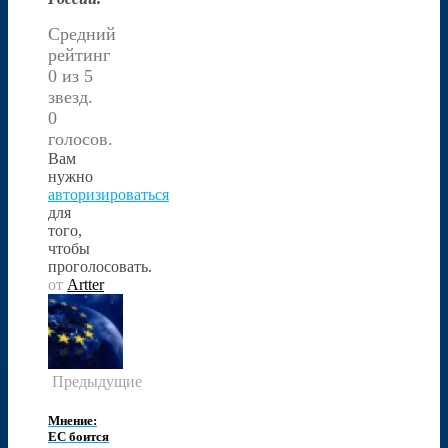
Средний
рейтинг
0 из 5
звезд.
0
голосов.
Вам
нужно
авторизироваться
для
того,
чтобы
проголосовать.
от
Artter
Предыдущие
Мнение:
ЕС боится