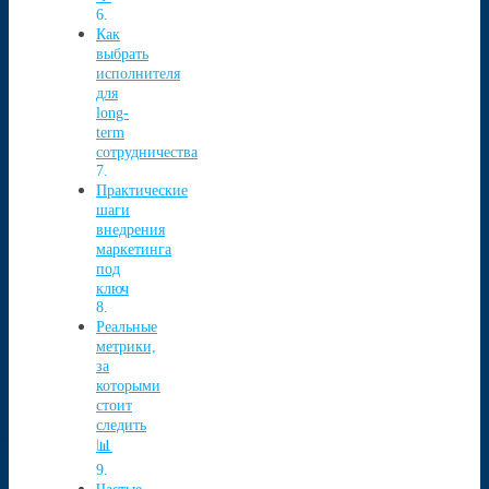
Как
выбрать
исполнителя
для
long-
term
сотрудничества
Практические
шаги
внедрения
маркетинга
под
ключ
Реальные
метрики,
за
которыми
стоит
следить
📊