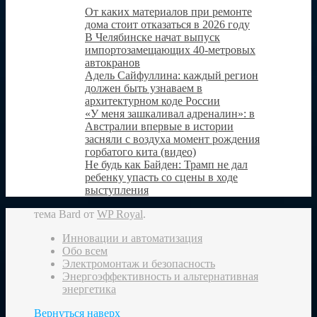
От каких материалов при ремонте
дома стоит отказаться в 2026 году
В Челябинске начат выпуск
импортозамещающих 40-метровых
автокранов
Адель Сайфуллина: каждый регион
должен быть узнаваем в
архитектурном коде России
«У меня зашкаливал адреналин»: в
Австралии впервые в истории
засняли с воздуха момент рождения
горбатого кита (видео)
Не будь как Байден: Трамп не дал
ребенку упасть со сцены в ходе
выступления
тема Bard от
WP Royal
.
Инновации и автоматизация
Обо всем
Электромонтаж и безопасность
Энергоэффективность и альтернативная
энергетика
Вернуться наверх