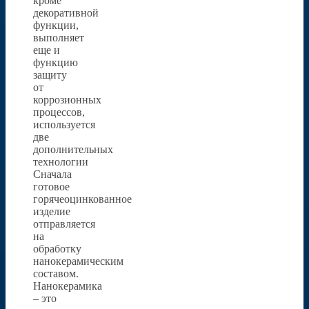
кроме
декоративной
функции,
выполняет
еще и
функцию
защиту
от
коррозионных
процессов,
используется
две
дополнительных
технологии
Сначала
готовое
горячеоцинкованное
изделие
отправляется
на
обработку
нанокерамическим
составом.
Нанокерамика
– это