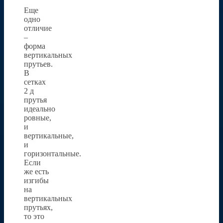
Еще
одно
отличие
–
форма
вертикальных
прутьев.
В
сетках
2 д
прутья
идеально
ровные,
и
вертикальные,
и
горизонтальные.
Если
же есть
изгибы
на
вертикальных
прутьях,
то это