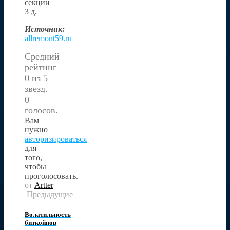
секции
3 д.
Источник:
allremont59.ru
Средний
рейтинг
0 из 5
звезд.
0
голосов.
Вам
нужно
авторизироваться
для
того,
чтобы
проголосовать.
от
Artter
Предыдущие
Волатильность
биткойнов