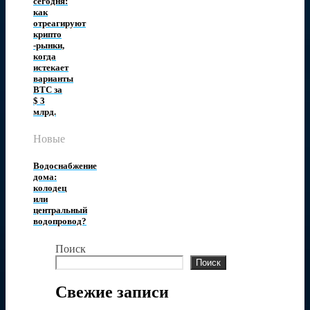
сегодня:
как
отреагируют
крипто
-рынки,
когда
истекает
варианты
BTC за
$ 3
млрд.
Новые
Водоснабжение
дома:
колодец
или
центральный
водопровод?
Поиск
Поиск
Свежие записи