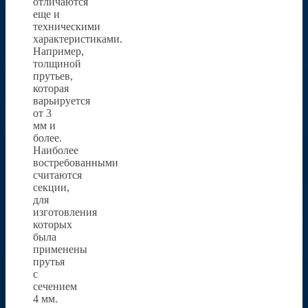
отличаются
еще и
техническими
характеристиками.
Например,
толщиной
прутьев,
которая
варьируется
от 3
мм и
более.
Наиболее
востребованными
считаются
секции,
для
изготовления
которых
была
применены
прутья
с
сечением
4 мм.